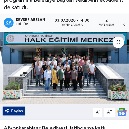
de katıldı.
Kültür - Sanat
KEVSER ARSLAN
03.07.2026 - 14:30
2
Yaşam
EDITÖR
YAYINLANMA
PAYLAŞIM
OK
Paylaş
-
+
A
A
Afyonkarahisar Belediyesi, istihdama katkı