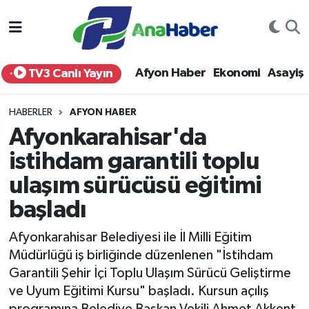
Yurt Haber
Afyonkarahisar Nöbetçi Eczaneler
Afyon Haber
Ekonomi
Asayiş
TV3 Canlı Yayın
Afyon Haber
Afyonkarahisar Hava Durumu
HABERLER
AFYON HABER
Ekonomi
Afyonkarahisar Namaz Vakitleri
Afyonkarahisar'da
istihdam garantili toplu
Siyaset
Afyonkarahisar Trafik Yoğunluk Haritası
ulaşım sürücüsü eğitimi
Spor
Süper Lig Puan Durumu ve Fikstür
başladı
Eğitim
Tüm Manşetler
Afyonkarahisar Belediyesi ile İl Milli Eğitim
Müdürlüğü iş birliğinde düzenlenen "İstihdam
Sağlık
Son Dakika Haberleri
Garantili Şehir İçi Toplu Ulaşım Sürücü Geliştirme
ve Uyum Eğitimi Kursu" başladı. Kursun açılış
Teknoloji
Haber Arşivi
programına Belediye Başkan Vekili Ahmet Akkent