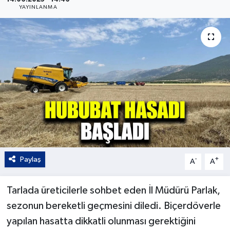
YAYINLANMA
Kültür - Sanat
Yaşam
Paylaş
-
+
A
A
Tarlada üreticilerle sohbet eden İl Müdürü Parlak,
sezonun bereketli geçmesini diledi. Biçerdöverle
yapılan hasatta dikkatli olunması gerektiğini