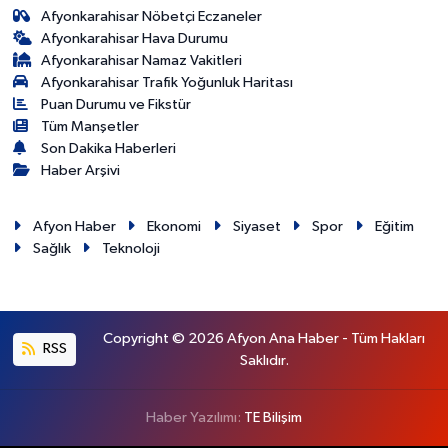
Afyonkarahisar Nöbetçi Eczaneler
Afyonkarahisar Hava Durumu
Afyonkarahisar Namaz Vakitleri
Afyonkarahisar Trafik Yoğunluk Haritası
Puan Durumu ve Fikstür
Tüm Manşetler
Son Dakika Haberleri
Haber Arşivi
Afyon Haber
Ekonomi
Siyaset
Spor
Eğitim
Sağlık
Teknoloji
Copyright © 2026 Afyon Ana Haber - Tüm Hakları
RSS
Saklıdır.
Haber Yazılımı:
TE Bilişim