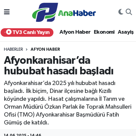
Yurt Haber
Afyonkarahisar Nöbetçi Eczaneler
Afyon Haber
Ekonomi
Asayiş
TV3 Canlı Yayın
Afyon Haber
Afyonkarahisar Hava Durumu
HABERLER
AFYON HABER
Ekonomi
Afyonkarahisar Namaz Vakitleri
Afyonkarahisar’da
hububat hasadı başladı
Siyaset
Afyonkarahisar Trafik Yoğunluk Haritası
Afyonkarahisar’da 2025 yılı hububat hasadı
Spor
Süper Lig Puan Durumu ve Fikstür
başladı. İlk biçim, Dinar ilçesine bağlı Kızıllı
köyünde yapıldı. Hasat çalışmalarına İl Tarım ve
Eğitim
Tüm Manşetler
Orman Müdürü Özkan Parlak ile Toprak Mahsulleri
Ofisi (TMO) Afyonkarahisar Başmüdürü Fatih
Sağlık
Son Dakika Haberleri
Gümüş de katıldı.
Teknoloji
Haber Arşivi
14.06.2025 - 14:46