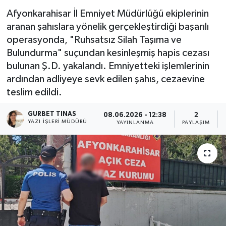
Afyonkarahisar İl Emniyet Müdürlüğü ekiplerinin
Kültür - Sanat
aranan şahıslara yönelik gerçekleştirdiği başarılı
operasyonda, "Ruhsatsız Silah Taşıma ve
Yaşam
Bulundurma" suçundan kesinleşmiş hapis cezası
bulunan Ş.D. yakalandı. Emniyetteki işlemlerinin
ardından adliyeye sevk edilen şahıs, cezaevine
teslim edildi.
GURBET TINAS
08.06.2026 - 12:38
2
YAZI İŞLERI MÜDÜRÜ
YAYINLANMA
PAYLAŞIM