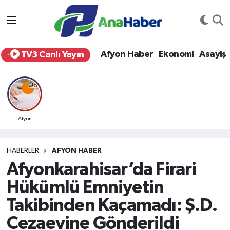
Yurt Haber
Afyonkarahisar Nöbetçi Eczaneler
Afyon Haber
Ekonomi
Asayiş
TV3 Canlı Yayın
Afyon Haber
Afyonkarahisar Hava Durumu
Ekonomi
Afyonkarahisar Namaz Vakitleri
Siyaset
Afyonkarahisar Trafik Yoğunluk Haritası
Afyon
Spor
Süper Lig Puan Durumu ve Fikstür
HABERLER
AFYON HABER
Afyonkarahisar’da Firari
Eğitim
Tüm Manşetler
Hükümlü Emniyetin
Sağlık
Son Dakika Haberleri
Takibinden Kaçamadı: Ş.D.
Cezaevine Gönderildi
Teknoloji
Haber Arşivi