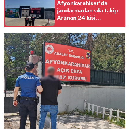
Afyonkarahisar’da
jandarmadan sıkı takip:
Aranan 24 kişi
yakalandı, 12’si
tutuklandı