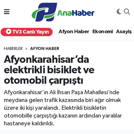
Yurt Haber
Afyonkarahisar Nöbetçi Eczaneler
Afyon Haber
Ekonomi
Asayiş
TV3 Canlı Yayın
Afyon Haber
Afyonkarahisar Hava Durumu
HABERLER
AFYON HABER
Ekonomi
Afyonkarahisar Namaz Vakitleri
Afyonkarahisar’da
elektrikli bisiklet ve
Siyaset
Afyonkarahisar Trafik Yoğunluk Haritası
otomobil çarpıştı
Spor
Süper Lig Puan Durumu ve Fikstür
Afyonkarahisar’ın Ali İhsan Paşa Mahallesi’nde
Eğitim
Tüm Manşetler
meydana gelen trafik kazasında biri ağır olmak
üzere iki kişi yaralandı. Elektrikli bisikletin
Sağlık
Son Dakika Haberleri
otomobille çarpıştığı kazanın ardından yaralılar
hastaneye kaldırıldı.
Teknoloji
Haber Arşivi