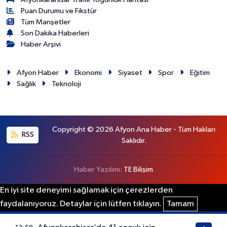
Puan Durumu ve Fikstür
Tüm Manşetler
Son Dakika Haberleri
Haber Arşivi
Afyon Haber
Ekonomi
Siyaset
Spor
Eğitim
Sağlık
Teknoloji
Copyright © 2026 Afyon Ana Haber - Tüm Hakları
RSS
Saklıdır.
Haber Yazılımı:
TE Bilişim
En iyi site deneyimi sağlamak için çerezlerden
faydalanıyoruz. Detaylar için lütfen tıklayın.
Tamam