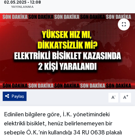
02.05.2025 - 12:08
YAYINLANMA
Kültür - Sanat
Yaşam
Paylaş
-
+
A
A
Edinilen bilgilere göre, İ.K. yönetimindeki
elektrikli bisiklet, henüz belirlenemeyen bir
sebeple Ö.K.’nin kullandığı 34 RU 0638 plakalı