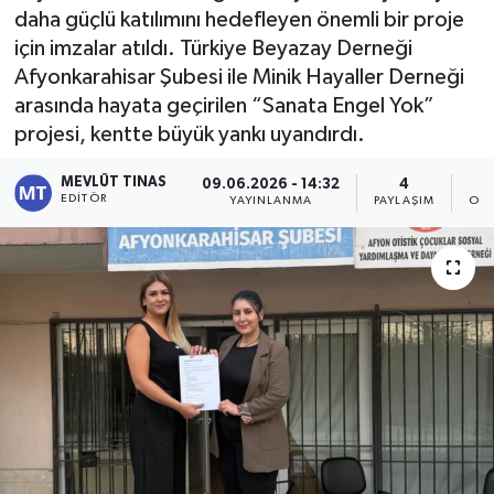
daha güçlü katılımını hedefleyen önemli bir proje
Kültür - Sanat
için imzalar atıldı. Türkiye Beyazay Derneği
Afyonkarahisar Şubesi ile Minik Hayaller Derneği
Yaşam
arasında hayata geçirilen “Sanata Engel Yok”
projesi, kentte büyük yankı uyandırdı.
MEVLÜT TINAS
09.06.2026 - 14:32
4
EDITÖR
YAYINLANMA
PAYLAŞIM
OKU