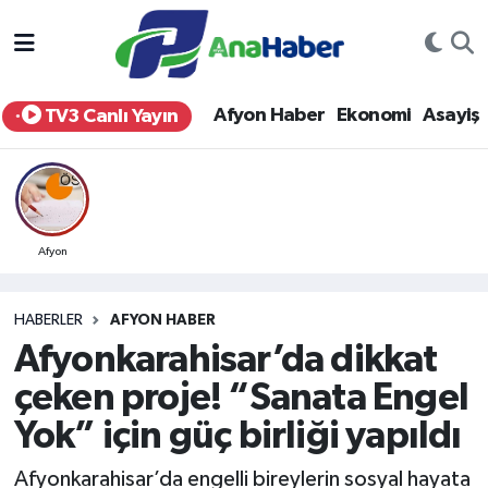
Yurt Haber
Afyonkarahisar Nöbetçi Eczaneler
Afyon Haber
Ekonomi
Asayiş
TV3 Canlı Yayın
Afyon Haber
Afyonkarahisar Hava Durumu
Ekonomi
Afyonkarahisar Namaz Vakitleri
Siyaset
Afyonkarahisar Trafik Yoğunluk Haritası
Afyon
Spor
Süper Lig Puan Durumu ve Fikstür
HABERLER
AFYON HABER
Afyonkarahisar’da dikkat
Eğitim
Tüm Manşetler
çeken proje! “Sanata Engel
Sağlık
Son Dakika Haberleri
Yok” için güç birliği yapıldı
Teknoloji
Haber Arşivi
Afyonkarahisar’da engelli bireylerin sosyal hayata