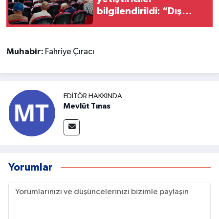
bilgilendirildi: “Dış
parazitlerle
mücadelede
zamanlama önemli”
Muhabir:
Fahriye Çıracı
EDITÖR HAKKINDA
Mevlüt Tınas
Yorumlar