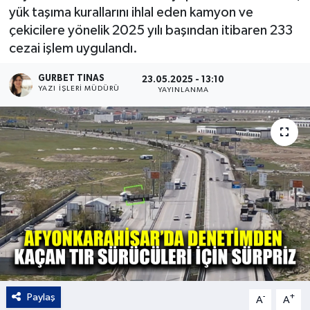
yük taşıma kurallarını ihlal eden kamyon ve
Kültür - Sanat
çekicilere yönelik 2025 yılı başından itibaren 233
cezai işlem uygulandı.
Yaşam
GURBET TINAS
23.05.2025 - 13:10
YAZI İŞLERI MÜDÜRÜ
YAYINLANMA
Paylaş
-
+
A
A