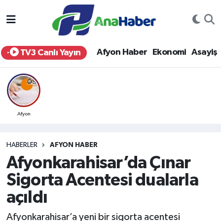
Yurt Haber
Afyonkarahisar Nöbetçi Eczaneler
Afyon Haber
Ekonomi
Asayiş
TV3 Canlı Yayın
Afyon Haber
Afyonkarahisar Hava Durumu
Ekonomi
Afyonkarahisar Namaz Vakitleri
Siyaset
Afyonkarahisar Trafik Yoğunluk Haritası
Afyon
Spor
Süper Lig Puan Durumu ve Fikstür
HABERLER
AFYON HABER
Afyonkarahisar’da Çınar
Eğitim
Tüm Manşetler
Sigorta Acentesi dualarla
Sağlık
Son Dakika Haberleri
açıldı
Teknoloji
Haber Arşivi
Afyonkarahisar’a yeni bir sigorta acentesi