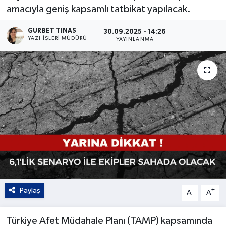
amacıyla geniş kapsamlı tatbikat yapılacak.
Kültür - Sanat
GURBET TINAS
30.09.2025 - 14:26
YAZI İŞLERI MÜDÜRÜ
YAYINLANMA
Yaşam
Paylaş
-
+
A
A
Türkiye Afet Müdahale Planı (TAMP) kapsamında