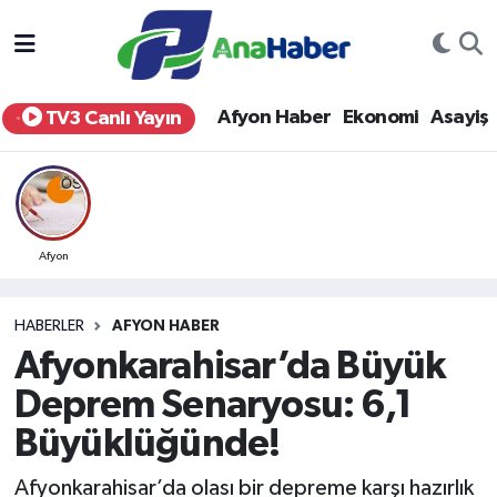
Yurt Haber
Afyonkarahisar Nöbetçi Eczaneler
Afyon Haber
Ekonomi
Asayiş
TV3 Canlı Yayın
Afyon Haber
Afyonkarahisar Hava Durumu
Ekonomi
Afyonkarahisar Namaz Vakitleri
Siyaset
Afyonkarahisar Trafik Yoğunluk Haritası
Afyon
Spor
Süper Lig Puan Durumu ve Fikstür
HABERLER
AFYON HABER
Afyonkarahisar’da Büyük
Eğitim
Tüm Manşetler
Deprem Senaryosu: 6,1
Sağlık
Son Dakika Haberleri
Büyüklüğünde!
Teknoloji
Haber Arşivi
Afyonkarahisar’da olası bir depreme karşı hazırlık