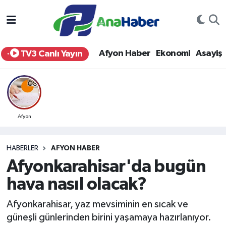
Yurt Haber
Afyonkarahisar Nöbetçi Eczaneler
Afyon Haber
Ekonomi
Asayiş
TV3 Canlı Yayın
Afyon Haber
Afyonkarahisar Hava Durumu
Ekonomi
Afyonkarahisar Namaz Vakitleri
Siyaset
Afyonkarahisar Trafik Yoğunluk Haritası
Afyon
Spor
Süper Lig Puan Durumu ve Fikstür
HABERLER
AFYON HABER
Afyonkarahisar'da bugün
Eğitim
Tüm Manşetler
hava nasıl olacak?
Sağlık
Son Dakika Haberleri
Afyonkarahisar, yaz mevsiminin en sıcak ve
güneşli günlerinden birini yaşamaya hazırlanıyor.
Teknoloji
Haber Arşivi