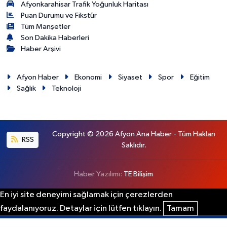
Afyonkarahisar Trafik Yoğunluk Haritası
Puan Durumu ve Fikstür
Tüm Manşetler
Son Dakika Haberleri
Haber Arşivi
Afyon Haber
Ekonomi
Siyaset
Spor
Eğitim
Sağlık
Teknoloji
Copyright © 2026 Afyon Ana Haber - Tüm Hakları
RSS
Saklıdır.
Haber Yazılımı:
TE Bilişim
En iyi site deneyimi sağlamak için çerezlerden
faydalanıyoruz. Detaylar için lütfen tıklayın.
Tamam