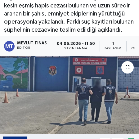
kesinleşmiş hapis cezası bulunan ve uzun süredir
Kültür - Sanat
aranan bir şahıs, emniyet ekiplerinin yürüttüğü
operasyonla yakalandı. Farklı suç kayıtları bulunan
Yaşam
şüphelinin cezaevine teslim edildiği açıklandı.
MEVLÜT TINAS
04.06.2026 - 11:50
1
EDITÖR
YAYINLANMA
PAYLAŞIM
OKU