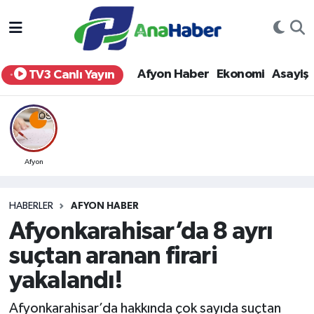
Yurt Haber
Afyonkarahisar Nöbetçi Eczaneler
Afyon Haber
Ekonomi
Asayiş
TV3 Canlı Yayın
Afyon Haber
Afyonkarahisar Hava Durumu
Ekonomi
Afyonkarahisar Namaz Vakitleri
Siyaset
Afyonkarahisar Trafik Yoğunluk Haritası
Afyon
Spor
Süper Lig Puan Durumu ve Fikstür
HABERLER
AFYON HABER
Afyonkarahisar’da 8 ayrı
Eğitim
Tüm Manşetler
suçtan aranan firari
Sağlık
Son Dakika Haberleri
yakalandı!
Teknoloji
Haber Arşivi
Afyonkarahisar’da hakkında çok sayıda suçtan