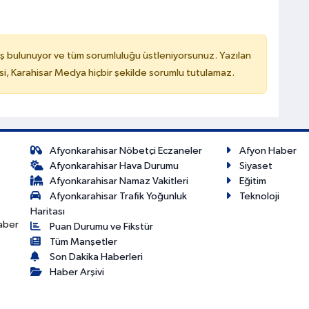
ş bulunuyor ve tüm sorumluluğu üstleniyorsunuz. Yazılan
, Karahisar Medya hiçbir şekilde sorumlu tutulamaz.
Afyonkarahisar Nöbetçi Eczaneler
Afyon Haber
Afyonkarahisar Hava Durumu
Siyaset
Afyonkarahisar Namaz Vakitleri
Eğitim
Afyonkarahisar Trafik Yoğunluk
Teknoloji
Haritası
haber
Puan Durumu ve Fikstür
Tüm Manşetler
Son Dakika Haberleri
Haber Arşivi