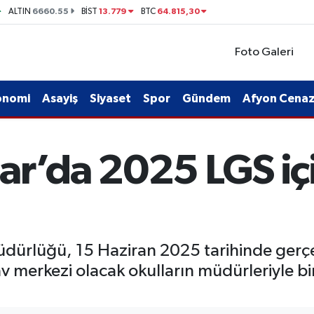
6660.55
13.779
64.815,30
ALTIN
BİST
BTC
Foto Galeri
onomi
Asayiş
Siyaset
Spor
Gündem
Afyon Cenaze
r’da 2025 LGS için
Müdürlüğü, 15 Haziran 2025 tarihinde gerçek
av merkezi olacak okulların müdürleriyle bi