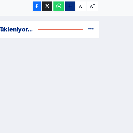
-
+
A
A
ükleniyor...