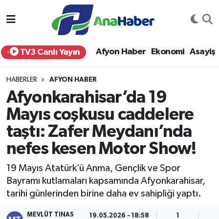
Yurt Haber
Afyonkarahisar Nöbetçi Eczaneler
Afyon Haber
Ekonomi
Asayiş
TV3 Canlı Yayın
Afyon Haber
Afyonkarahisar Hava Durumu
HABERLER
AFYON HABER
Ekonomi
Afyonkarahisar Namaz Vakitleri
Afyonkarahisar’da 19
Mayıs coşkusu caddelere
Siyaset
Afyonkarahisar Trafik Yoğunluk Haritası
taştı: Zafer Meydanı’nda
Spor
Süper Lig Puan Durumu ve Fikstür
nefes kesen Motor Show!
Eğitim
Tüm Manşetler
19 Mayıs Atatürk’ü Anma, Gençlik ve Spor
Bayramı kutlamaları kapsamında Afyonkarahisar,
Sağlık
Son Dakika Haberleri
tarihi günlerinden birine daha ev sahipliği yaptı.
Teknoloji
Haber Arşivi
MEVLÜT TINAS
19.05.2026 - 18:58
1