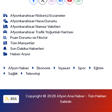
Afyonkarahisar Nöbetçi Eczaneler
Afyonkarahisar Hava Durumu
Afyonkarahisar Namaz Vakitleri
Afyonkarahisar Trafik Yoğunluk Haritası
Puan Durumu ve Fikstür
Tüm Manşetler
Son Dakika Haberleri
Haber Arşivi
Afyon Haber
Ekonomi
Siyaset
Spor
Eğitim
Sağlık
Teknoloji
Copyright © 2026 Afyon Ana Haber - Tüm Hakları
RSS
Saklıdır.