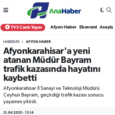
Yurt Haber
Afyonkarahisar Nöbetçi Eczaneler
Afyon Haber
Ekonomi
Asayiş
TV3 Canlı Yayın
Afyon Haber
Afyonkarahisar Hava Durumu
HABERLER
AFYON HABER
Ekonomi
Afyonkarahisar Namaz Vakitleri
Afyonkarahisar'a yeni
atanan Müdür Bayram
Siyaset
Afyonkarahisar Trafik Yoğunluk Haritası
trafik kazasında hayatını
Spor
Süper Lig Puan Durumu ve Fikstür
kaybetti
Eğitim
Tüm Manşetler
Afyonkarahisar İl Sanayi ve Teknoloji Müdürü
Ceyhun Bayram, geçirdiği trafik kazası sonucu
Sağlık
Son Dakika Haberleri
yaşamını yitirdi.
Teknoloji
Haber Arşivi
21.04.2025 - 13:14