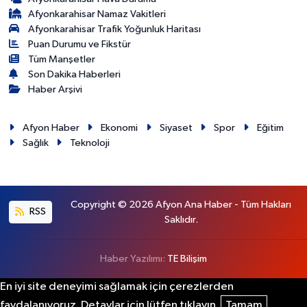
Afyonkarahisar Namaz Vakitleri
Afyonkarahisar Trafik Yoğunluk Haritası
Puan Durumu ve Fikstür
Tüm Manşetler
Son Dakika Haberleri
Haber Arşivi
Afyon Haber
Ekonomi
Siyaset
Spor
Eğitim
Sağlık
Teknoloji
Copyright © 2026 Afyon Ana Haber - Tüm Hakları
RSS
Saklıdır.
Haber Yazılımı:
TE Bilişim
En iyi site deneyimi sağlamak için çerezlerden
faydalanıyoruz. Detaylar için lütfen tıklayın.
Tamam