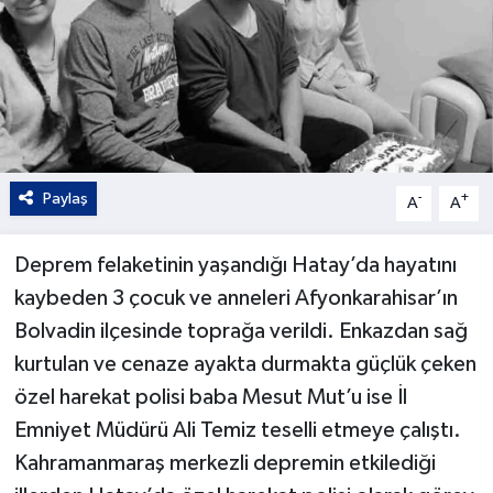
Kültür - Sanat
Yaşam
Paylaş
-
+
A
A
Deprem felaketinin yaşandığı Hatay’da hayatını
kaybeden 3 çocuk ve anneleri Afyonkarahisar’ın
Bolvadin ilçesinde toprağa verildi. Enkazdan sağ
kurtulan ve cenaze ayakta durmakta güçlük çeken
özel harekat polisi baba Mesut Mut’u ise İl
Emniyet Müdürü Ali Temiz teselli etmeye çalıştı.
Kahramanmaraş merkezli depremin etkilediği