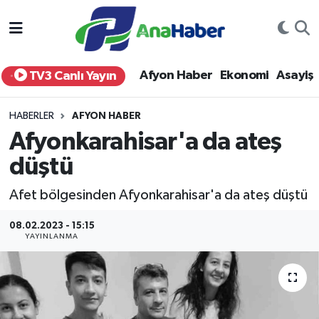
Yurt Haber
Afyonkarahisar Nöbetçi Eczaneler
Afyon Haber
Ekonomi
Asayiş
TV3 Canlı Yayın
Afyon Haber
Afyonkarahisar Hava Durumu
HABERLER
AFYON HABER
Ekonomi
Afyonkarahisar Namaz Vakitleri
Afyonkarahisar'a da ateş
düştü
Siyaset
Afyonkarahisar Trafik Yoğunluk Haritası
Afet bölgesinden Afyonkarahisar'a da ateş düştü
Spor
Süper Lig Puan Durumu ve Fikstür
08.02.2023 - 15:15
Eğitim
Tüm Manşetler
YAYINLANMA
Sağlık
Son Dakika Haberleri
Teknoloji
Haber Arşivi