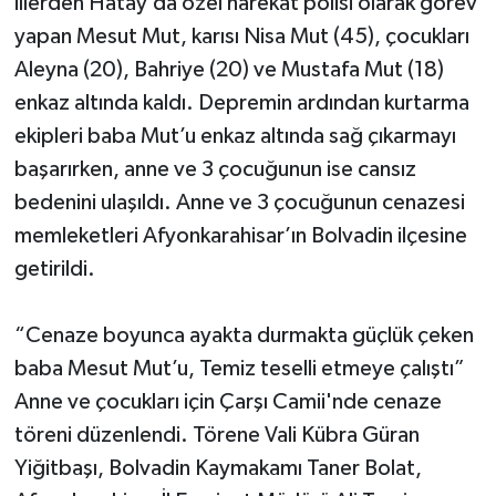
illerden Hatay’da özel harekat polisi olarak görev
yapan Mesut Mut, karısı Nisa Mut (45), çocukları
Aleyna (20), Bahriye (20) ve Mustafa Mut (18)
enkaz altında kaldı. Depremin ardından kurtarma
ekipleri baba Mut’u enkaz altında sağ çıkarmayı
başarırken, anne ve 3 çocuğunun ise cansız
bedenini ulaşıldı. Anne ve 3 çocuğunun cenazesi
memleketleri Afyonkarahisar’ın Bolvadin ilçesine
getirildi.
“Cenaze boyunca ayakta durmakta güçlük çeken
baba Mesut Mut’u, Temiz teselli etmeye çalıştı”
Anne ve çocukları için Çarşı Camii'nde cenaze
töreni düzenlendi. Törene Vali Kübra Güran
Yiğitbaşı, Bolvadin Kaymakamı Taner Bolat,