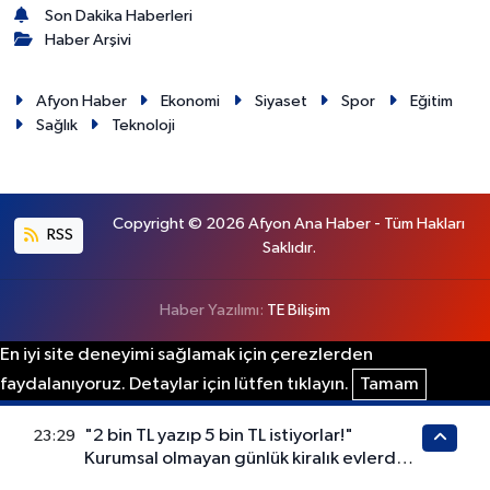
Son Dakika Haberleri
Haber Arşivi
Afyon Haber
Ekonomi
Siyaset
Spor
Eğitim
Sağlık
Teknoloji
Copyright © 2026 Afyon Ana Haber - Tüm Hakları
RSS
Saklıdır.
Haber Yazılımı:
TE Bilişim
En iyi site deneyimi sağlamak için çerezlerden
faydalanıyoruz. Detaylar için lütfen tıklayın.
Tamam
"2 bin TL yazıp 5 bin TL istiyorlar!"
23:29
Kurumsal olmayan günlük kiralık evlerden
Afyon’un termal marka değerine darbe