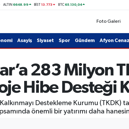
6648.99
13.773
65.130,04
ALTIN
BİST
BTC
Foto Galeri
onomi
Asayiş
Siyaset
Spor
Gündem
Afyon Cenaze
ar’a 283 Milyon TL
roje Hibe Desteği 
l Kalkınmayı Destekleme Kurumu (TKDK) tar
psamında önemli bir yatırımı daha hanesin