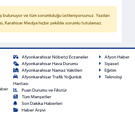
ş bulunuyor ve tüm sorumluluğu üstleniyorsunuz. Yazılan
, Karahisar Medya hiçbir şekilde sorumlu tutulamaz.
Afyonkarahisar Nöbetçi Eczaneler
Afyon Haber
Afyonkarahisar Hava Durumu
Siyaset
Afyonkarahisar Namaz Vakitleri
Eğitim
Afyonkarahisar Trafik Yoğunluk
Teknoloji
Haritası
haber
Puan Durumu ve Fikstür
Tüm Manşetler
Son Dakika Haberleri
Haber Arşivi