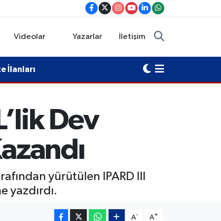
Videolar
Yazarlar
İletişim
 İlanları
’lik Dev
Kazandı
afından yürütülen IPARD III
e yazdırdı.
-
+
A
A