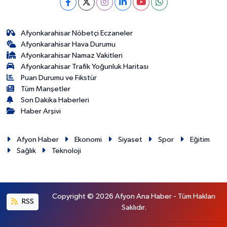
Afyonkarahisar Nöbetçi Eczaneler
Afyonkarahisar Hava Durumu
Afyonkarahisar Namaz Vakitleri
Afyonkarahisar Trafik Yoğunluk Haritası
Puan Durumu ve Fikstür
Tüm Manşetler
Son Dakika Haberleri
Haber Arşivi
Afyon Haber
Ekonomi
Siyaset
Spor
Eğitim
Sağlık
Teknoloji
Copyright © 2026 Afyon Ana Haber - Tüm Hakları
RSS
Saklıdır.