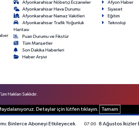
Afyonkarahisar Nöbetçi Eczaneler
Afyon Haber
Afyonkarahisar Hava Durumu
Siyaset
Afyonkarahisar Namaz Vakitleri
Eğitim
Afyonkarahisar Trafik Yoğunluk
Teknoloji
Haritası
haber
Puan Durumu ve Fikstür
Tüm Manşetler
Son Dakika Haberleri
Haber Arşivi
m Hakları Saklıdır.
aydalanıyoruz. Detaylar için lütfen tıklayın.
Tamam
rmı: Binlerce Aboneyi Etkileyecek
8 Ağustos İkizler
07:00