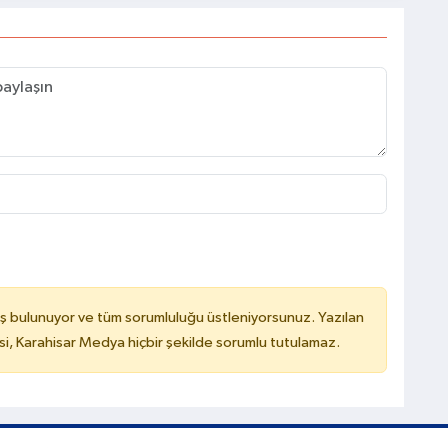
ş bulunuyor ve tüm sorumluluğu üstleniyorsunuz. Yazılan
, Karahisar Medya hiçbir şekilde sorumlu tutulamaz.