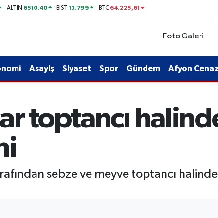
6510.40
13.799
64.225,61
ALTIN
BİST
BTC
Foto Galeri
onomi
Asayiş
Siyaset
Spor
Gündem
Afyon Cenaze
r toptancı halinde
mi
arafından sebze ve meyve toptancı halinde