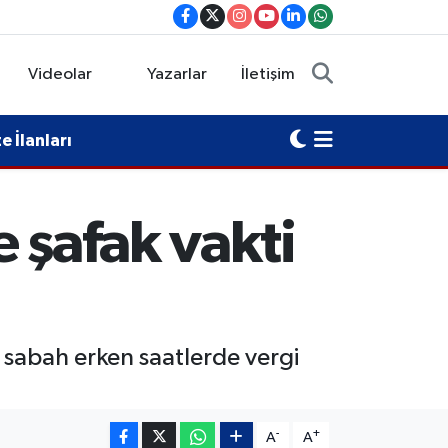
Videolar
Yazarlar
İletişim
 İlanları
 şafak vakti
 sabah erken saatlerde vergi
-
+
A
A