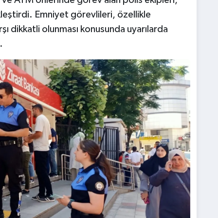
 ve ATM önlerinde görev alan polis ekipleri,
leştirdi. Emniyet görevlileri, özellikle
arşı dikkatli olunması konusunda uyarılarda
.