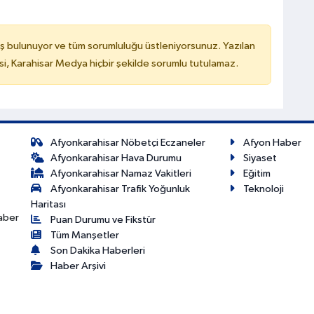
ş bulunuyor ve tüm sorumluluğu üstleniyorsunuz. Yazılan
, Karahisar Medya hiçbir şekilde sorumlu tutulamaz.
Afyonkarahisar Nöbetçi Eczaneler
Afyon Haber
Afyonkarahisar Hava Durumu
Siyaset
Afyonkarahisar Namaz Vakitleri
Eğitim
Afyonkarahisar Trafik Yoğunluk
Teknoloji
Haritası
haber
Puan Durumu ve Fikstür
Tüm Manşetler
Son Dakika Haberleri
Haber Arşivi