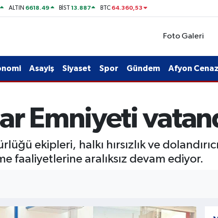
6618.49
13.887
64.360,53
ALTIN
BİST
BTC
Foto Galeri
onomi
Asayiş
Siyaset
Spor
Gündem
Afyon Cenaze
ar Emniyeti vatand
üğü ekipleri, halkı hırsızlık ve dolandırıc
e faaliyetlerine aralıksız devam ediyor.