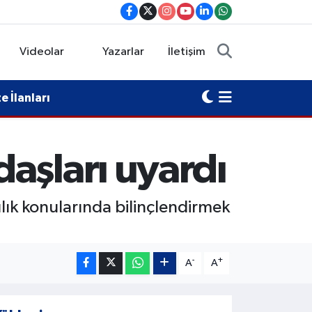
Videolar
Yazarlar
İletişim
 İlanları
aşları uyardı
ılık konularında bilinçlendirmek
-
+
A
A