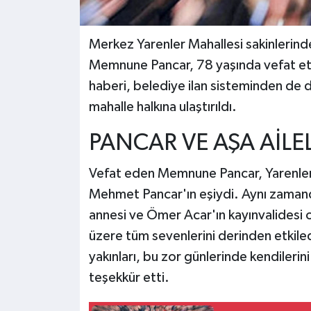
Merkez Yarenler Mahallesi sakinlerinde
Memnune Pancar, 78 yaşında vefat etti
haberi, belediye ilan sisteminden de du
mahalle halkına ulaştırıldı.
PANCAR VE AŞA AİLE
Vefat eden Memnune Pancar, Yarenler
Mehmet Pancar'ın eşiydi. Aynı zamand
annesi ve Ömer Acar'ın kayınvalidesi 
üzere tüm sevenlerini derinden etkiled
yakınları, bu zor günlerinde kendileri
teşekkür etti.