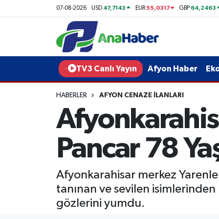
47,7143
55,0317
64,2463
07-08-2026
USD
EUR
GBP
Yurt Haber
Afyonkarahisar Nöbetçi Eczaneler
Afyon Haber
Afyonkarahisar Hava Durumu
TV3 Canlı Yayın
Afyon Haber
Ek
Ekonomi
Afyonkarahisar Namaz Vakitleri
HABERLER
AFYON CENAZE İLANLARI
Afyonkarahis
Siyaset
Afyonkarahisar Trafik Yoğunluk Haritası
Spor
Süper Lig Puan Durumu ve Fikstür
Pancar 78 Yaş
Eğitim
Tüm Manşetler
Afyonkarahisar merkez Yarenler 
Sağlık
Son Dakika Haberleri
tanınan ve sevilen isimlerind
gözlerini yumdu.
Teknoloji
Haber Arşivi