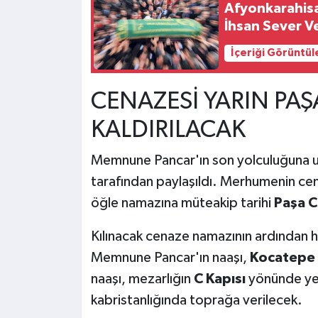
Afyonkarahisa
İhsan Sever Ve
İçeriği Görüntül
CENAZESİ YARIN PA
KALDIRILACAK
Memnune Pancar'ın son yolculuğuna uğ
tarafından paylaşıldı. Merhumenin ce
öğle namazına müteakip tarihi
Paşa C
Kılınacak cenaze namazının ardından he
Memnune Pancar'ın naaşı,
Kocatepe 
naaşı, mezarlığın
C Kapısı
yönünde ye
kabristanlığında toprağa verilecek.