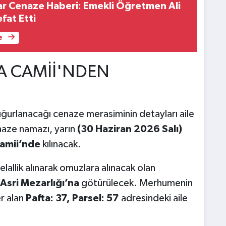
r Cenaze Haberi: Emekli Öğretmen Ali
fat Etti
e
ŞA CAMİİ'NDEN
urlanacağı cenaze merasiminin detayları aile
naze namazı, yarın
(30 Haziran 2026 Salı)
amii’nde
kılınacak.
lallik alınarak omuzlara alınacak olan
Asri Mezarlığı’na
götürülecek. Merhumenin
r alan
Pafta: 37, Parsel: 57
adresindeki aile