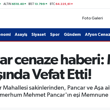
6510.40
13.799
64.225,61
ALTIN
BİST
BTC
Foto Galeri
onomi
Asayiş
Siyaset
Spor
Gündem
Afyon Cenaze
ar cenaze haberi
ında Vefat Etti!
Mahallesi sakinlerinden, Pancar ve Aşa ail
en merhum Mehmet Pancar'ın eşi Memnune 