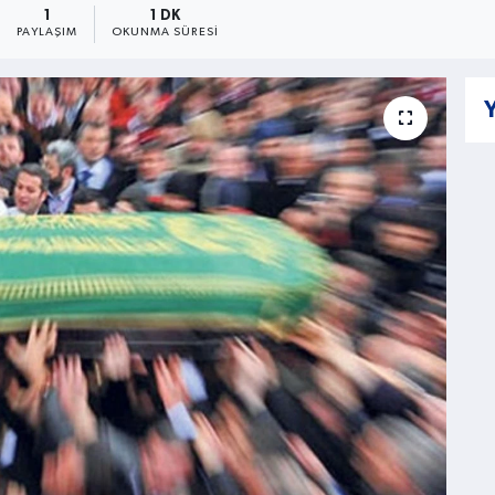
1
1 DK
PAYLAŞIM
OKUNMA SÜRESI
Y