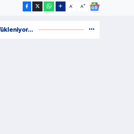
-
+
A
A
ükleniyor...