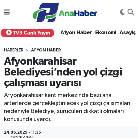
Yurt Haber
Afyonkarahisar Nöbetçi Eczaneler
Afyon Haber
Ekonomi
Asayiş
TV3 Canlı Yayın
Afyon Haber
Afyonkarahisar Hava Durumu
HABERLER
AFYON HABER
Ekonomi
Afyonkarahisar Namaz Vakitleri
Afyonkarahisar
Belediyesi’nden yol çizgi
Siyaset
Afyonkarahisar Trafik Yoğunluk Haritası
çalışması uyarısı
Spor
Süper Lig Puan Durumu ve Fikstür
Afyonkarahisar kent merkezinde bazı ana
Eğitim
Tüm Manşetler
arterlerde gerçekleştirilecek yol çizgi çalışmaları
nedeniyle Belediye, sürücüleri dikkatli olmaları
Sağlık
Son Dakika Haberleri
konusunda uyardı.
24.06.2025 - 11:35
Teknoloji
Haber Arşivi
YAYINLANMA