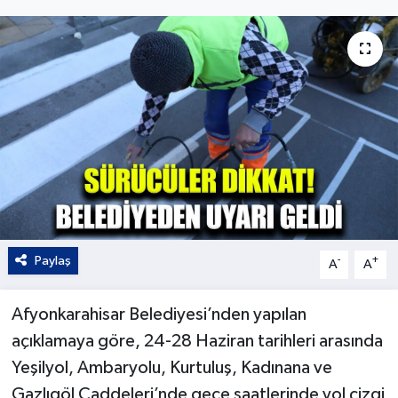
Kültür - Sanat
Yaşam
Paylaş
-
+
A
A
Afyonkarahisar Belediyesi’nden yapılan
açıklamaya göre, 24-28 Haziran tarihleri arasında
Yeşilyol, Ambaryolu, Kurtuluş, Kadınana ve
Gazlıgöl Caddeleri’nde gece saatlerinde yol çizgi