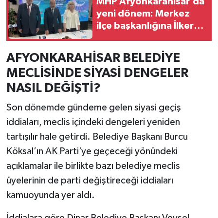
MHP Afyonkarahisar’da
yeni dönem: Merkez
ilçe başkanlığına İlker
Celep seçildi
AFYONKARAHİSAR BELEDİYE
MECLİSİNDE SİYASİ DENGELER
NASIL DEĞİŞTİ?
Son dönemde gündeme gelen siyasi geçiş
iddiaları, meclis içindeki dengeleri yeniden
tartışılır hale getirdi. Belediye Başkanı Burcu
Köksal’ın AK Parti’ye geçeceği yönündeki
açıklamalar ile birlikte bazı belediye meclis
üyelerinin de parti değiştireceği iddiaları
kamuoyunda yer aldı.
İddialara göre Dinar Belediye Başkanı Veysel