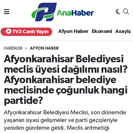
Yurt Haber
Afyonkarahisar Nöbetçi Eczaneler
Afyon Haber
Ekonomi
Asayiş
TV3 Canlı Yayın
Afyon Haber
Afyonkarahisar Hava Durumu
HABERLER
AFYON HABER
Ekonomi
Afyonkarahisar Namaz Vakitleri
Afyonkarahisar Belediyesi
meclis üyesi dağılımı nasıl?
Siyaset
Afyonkarahisar Trafik Yoğunluk Haritası
Afyonkarahisar belediye
Spor
Süper Lig Puan Durumu ve Fikstür
meclisinde çoğunluk hangi
Eğitim
Tüm Manşetler
partide?
Afyonkarahisar Belediyesi Meclisi, son dönemde
Sağlık
Son Dakika Haberleri
yaşanan siyasi gelişmeler ve parti geçişleriyle
yeniden gündeme geldi. Meclis aritmetiği
Teknoloji
Haber Arşivi