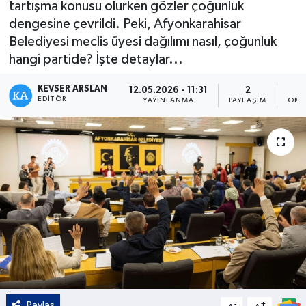
tartışma konusu olurken gözler çoğunluk
dengesine çevrildi. Peki, Afyonkarahisar
Kültür - Sanat
Belediyesi meclis üyesi dağılımı nasıl, çoğunluk
hangi partide? İşte detaylar...
Yaşam
KEVSER ARSLAN
12.05.2026 - 11:31
2
EDITÖR
YAYINLANMA
PAYLAŞIM
OKU
Paylaş
-
+