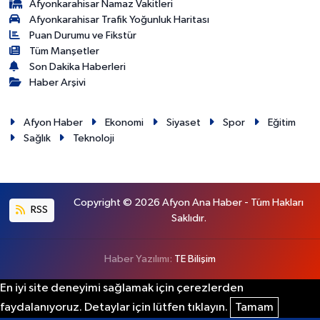
Afyonkarahisar Namaz Vakitleri
Afyonkarahisar Trafik Yoğunluk Haritası
Puan Durumu ve Fikstür
Tüm Manşetler
Son Dakika Haberleri
Haber Arşivi
Afyon Haber
Ekonomi
Siyaset
Spor
Eğitim
Sağlık
Teknoloji
Copyright © 2026 Afyon Ana Haber - Tüm Hakları
RSS
Saklıdır.
Haber Yazılımı:
TE Bilişim
En iyi site deneyimi sağlamak için çerezlerden
faydalanıyoruz. Detaylar için lütfen tıklayın.
Tamam