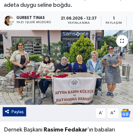
adeta duygu seline boğdu.
Kültür - Sanat
GURBET TINAS
21.06.2026 - 12:37
1
YAZI İŞLERI MÜDÜRÜ
YAYINLANMA
PAYLAŞIM
Yaşam
Paylaş
-
+
A
A
Dernek Başkanı
Rasime Fedakar
'ın babaları