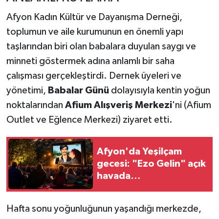
Afyon Kadın Kültür ve Dayanışma Derneği,
toplumun ve aile kurumunun en önemli yapı
taşlarından biri olan babalara duyulan saygı ve
minneti göstermek adına anlamlı bir saha
çalışması gerçekleştirdi. Dernek üyeleri ve
yönetimi,
Babalar Günü
dolayısıyla kentin yoğun
noktalarından
Afium Alışveriş Merkezi
'ni (Afium
Outlet ve Eğlence Merkezi) ziyaret etti.
Afyon'da Yeşilçam
gecesi: "Ezo Gelin" açık
havada
sinemaseverlerle
buluşacak
Hafta sonu yoğunluğunun yaşandığı merkezde,