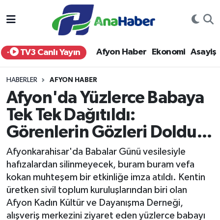
Yurt Haber
Afyonkarahisar Nöbetçi Eczaneler
Afyon Haber
Ekonomi
Asayiş
TV3 Canlı Yayın
Afyon Haber
Afyonkarahisar Hava Durumu
HABERLER
AFYON HABER
Ekonomi
Afyonkarahisar Namaz Vakitleri
Afyon'da Yüzlerce Babaya
Tek Tek Dağıtıldı:
Siyaset
Afyonkarahisar Trafik Yoğunluk Haritası
Görenlerin Gözleri Doldu...
Spor
Süper Lig Puan Durumu ve Fikstür
Afyonkarahisar'da Babalar Günü vesilesiyle
Eğitim
Tüm Manşetler
hafızalardan silinmeyecek, buram buram vefa
kokan muhteşem bir etkinliğe imza atıldı. Kentin
Sağlık
Son Dakika Haberleri
üretken sivil toplum kuruluşlarından biri olan
Afyon Kadın Kültür ve Dayanışma Derneği,
Teknoloji
Haber Arşivi
alışveriş merkezini ziyaret eden yüzlerce babayı