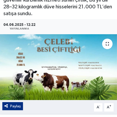
28–32 kilogramlık düve hisselerini 21.000 TL’den
Kültür - Sanat
satışa sundu.
Yaşam
04.06.2025 - 12:22
YAYINLANMA
Paylaş
-
+
A
A