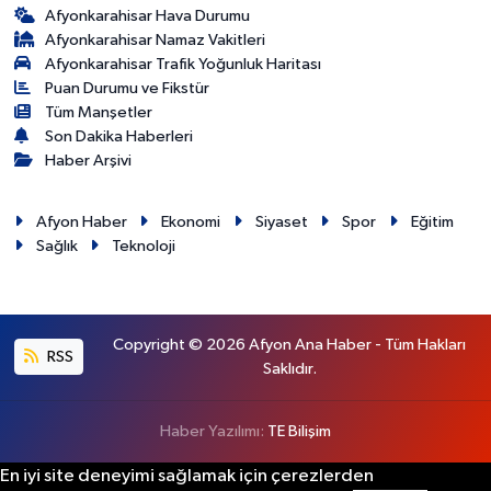
Afyonkarahisar Hava Durumu
Afyonkarahisar Namaz Vakitleri
Afyonkarahisar Trafik Yoğunluk Haritası
Puan Durumu ve Fikstür
Tüm Manşetler
Son Dakika Haberleri
Haber Arşivi
Afyon Haber
Ekonomi
Siyaset
Spor
Eğitim
Sağlık
Teknoloji
Copyright © 2026 Afyon Ana Haber - Tüm Hakları
RSS
Saklıdır.
Haber Yazılımı:
TE Bilişim
En iyi site deneyimi sağlamak için çerezlerden