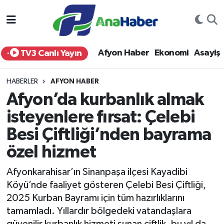
Yurt Haber
Afyonkarahisar Nöbetçi Eczaneler
Afyon Haber
Ekonomi
Asayiş
TV3 Canlı Yayın
Afyon Haber
Afyonkarahisar Hava Durumu
HABERLER
AFYON HABER
Ekonomi
Afyonkarahisar Namaz Vakitleri
Afyon’da kurbanlık almak
isteyenlere fırsat: Çelebi
Siyaset
Afyonkarahisar Trafik Yoğunluk Haritası
Besi Çiftliği’nden bayrama
Spor
Süper Lig Puan Durumu ve Fikstür
özel hizmet
Eğitim
Tüm Manşetler
Afyonkarahisar’ın Sinanpaşa ilçesi Kayadibi
Köyü’nde faaliyet gösteren Çelebi Besi Çiftliği,
Sağlık
Son Dakika Haberleri
2025 Kurban Bayramı için tüm hazırlıklarını
tamamladı. Yıllardır bölgedeki vatandaşlara
Teknoloji
Haber Arşivi
güvenilir kurbanlık hizmeti sunan çiftlik, bu yıl da