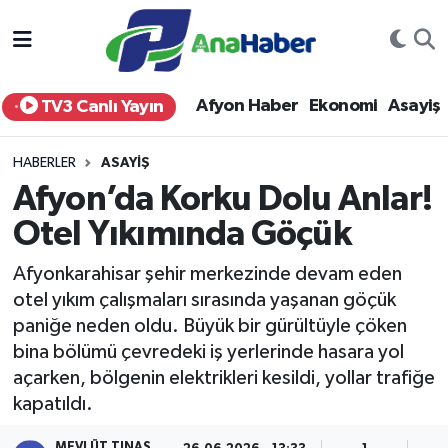
Yurt Haber
Afyonkarahisar Nöbetçi Eczaneler
Afyon Haber
Ekonomi
Asayiş
TV3 Canlı Yayın
Afyon Haber
Afyonkarahisar Hava Durumu
HABERLER
ASAYIŞ
Ekonomi
Afyonkarahisar Namaz Vakitleri
Afyon’da Korku Dolu Anlar!
Otel Yıkımında Göçük
Siyaset
Afyonkarahisar Trafik Yoğunluk Haritası
Afyonkarahisar şehir merkezinde devam eden
Spor
Süper Lig Puan Durumu ve Fikstür
otel yıkım çalışmaları sırasında yaşanan göçük
paniğe neden oldu. Büyük bir gürültüyle çöken
Eğitim
Tüm Manşetler
bina bölümü çevredeki iş yerlerinde hasara yol
açarken, bölgenin elektrikleri kesildi, yollar trafiğe
Sağlık
Son Dakika Haberleri
kapatıldı.
Teknoloji
Haber Arşivi
MEVLÜT TINAS