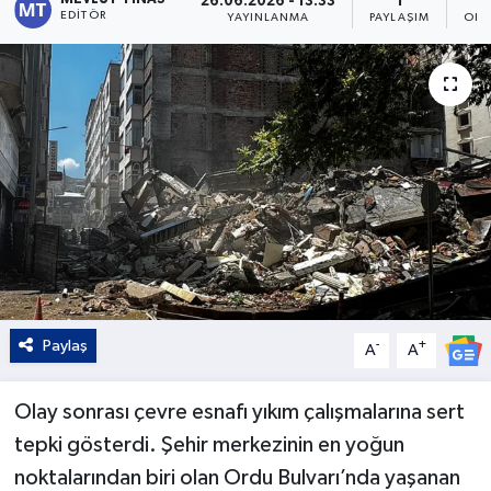
26.06.2026 - 13:33
1
EDITÖR
YAYINLANMA
PAYLAŞIM
OKU
Kültür - Sanat
Yaşam
Paylaş
-
+
A
A
Olay sonrası çevre esnafı yıkım çalışmalarına sert
tepki gösterdi. Şehir merkezinin en yoğun
noktalarından biri olan Ordu Bulvarı’nda yaşanan