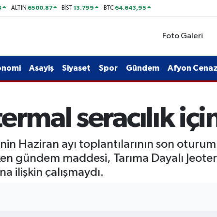
8
6500.87
13.799
64.643,95
ALTIN
BİST
BTC
Foto Galeri
onomi
Asayiş
Siyaset
Spor
Gündem
Afyon Cenaze
ermal seracılık iç
’nin Haziran ayı toplantılarının son otur
eken gündem maddesi, Tarıma Dayalı Jeoter
a ilişkin çalışmaydı.