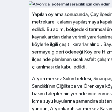
Kültür - Sanat
Yapılan oylama sonucunda, Çay ilçesi
Yaşam
metrekarelik alanın yapılaşmaya kapalı
edildi. Bu adım, bölgedeki tarımsal ü
kaynaklardan daha verimli yararlanılmas
köylerle ilgili çeşitli kararlar alındı. B
sermaye gideri ödeneği Köylere Hizme
ilçesinde planlanan sıcak asfalt çalış
çıkarılması da kabul edildi.
Afyon merkez Sülün beldesi, Sinanpaş
Sandıklı’nın Çiğiltepe ve Örenkaya köy
bakım taleplerinin yerinde incelenmesin
içme suyu kuyularına şamandıra sistem
yandan, Afyonkarahisar merkez Karam