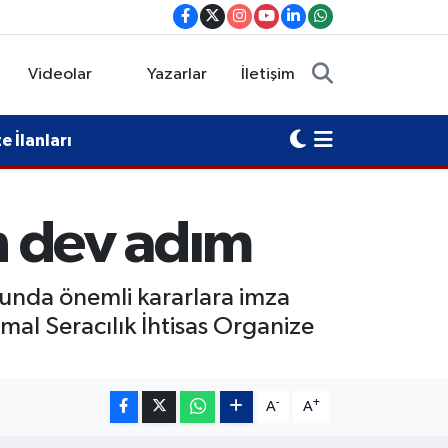
Videolar
Yazarlar
İletişim
 İlanları
in dev adım
umunda önemli kararlara imza
mal Seracılık İhtisas Organize
-
+
A
A