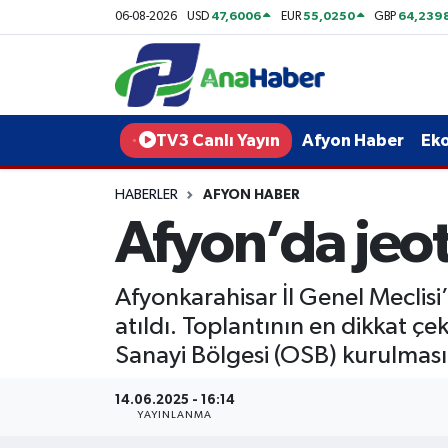
47,6006
55,0250
64,239
06-08-2026
USD
EUR
GBP
Yurt Haber
Afyonkarahisar Nöbetçi Eczaneler
Afyon Haber
Afyonkarahisar Hava Durumu
TV3 Canlı Yayın
Afyon Haber
Ek
Ekonomi
Afyonkarahisar Namaz Vakitleri
HABERLER
AFYON HABER
Afyon’da jeot
Siyaset
Afyonkarahisar Trafik Yoğunluk Haritası
Spor
Süper Lig Puan Durumu ve Fikstür
Afyonkarahisar İl Genel Meclisi
atıldı. Toplantının en dikkat ç
Eğitim
Tüm Manşetler
Sanayi Bölgesi (OSB) kurulmasın
Sağlık
Son Dakika Haberleri
14.06.2025 - 16:14
YAYINLANMA
Teknoloji
Haber Arşivi