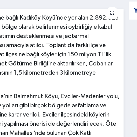
Y
ne bağlı Kadıköy Köyü’nde yer alan 2.892.525
 bölge olarak belirlenmesi oybirliğiyle kabul
retimin desteklenmesi ve jeotermal
ı amacıyla atıldı. Toplantıda farklı ilçe ve
ayat ilçesine bağlı köyler için 150 milyon TL’lik
t Götürme Birliği’ne aktarılırken, Çobanlar
masının 1,5 kilometreden 3 kilometreye
a’nın Balmahmut Köyü, Evciler-Madenler yolu,
 yolları gibi birçok bölgede asfaltlama ve
e karar verildi. Evciler ilçesindeki köylerin
i yapılması önerisi de değerlendirilecek. Öte
an Mahallesi’nde bulunan Çok Katlı