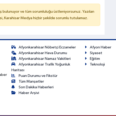
ş bulunuyor ve tüm sorumluluğu üstleniyorsunuz. Yazılan
, Karahisar Medya hiçbir şekilde sorumlu tutulamaz.
Afyonkarahisar Nöbetçi Eczaneler
Afyon Haber
Afyonkarahisar Hava Durumu
Siyaset
Afyonkarahisar Namaz Vakitleri
Eğitim
Afyonkarahisar Trafik Yoğunluk
Teknoloji
Haritası
haber
Puan Durumu ve Fikstür
Tüm Manşetler
Son Dakika Haberleri
Haber Arşivi