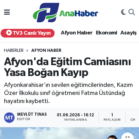
Yurt Haber
Afyonkarahisar Nöbetçi Eczaneler
Afyon Haber
Ekonomi
Asayiş
TV3 Canlı Yayın
Afyon Haber
Afyonkarahisar Hava Durumu
HABERLER
AFYON HABER
Ekonomi
Afyonkarahisar Namaz Vakitleri
Afyon'da Eğitim Camiasını
Yasa Boğan Kayıp
Siyaset
Afyonkarahisar Trafik Yoğunluk Haritası
Afyonkarahisar’ın sevilen eğitimcilerinden, Kazım
Spor
Süper Lig Puan Durumu ve Fikstür
Özer İlkokulu sınıf öğretmeni Fatma Üstündağ
hayatını kaybetti.
Eğitim
Tüm Manşetler
MEVLÜT TINAS
01.06.2026 - 16:12
1
Sağlık
Son Dakika Haberleri
EDITÖR
YAYINLANMA
PAYLAŞIM
OKU
Teknoloji
Haber Arşivi