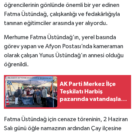
öğrencilerinin gönlünde önemli bir yer edinen
Fatma Üstündağ, çalışkanlığı ve fedakârlığıyla
tanınan eğitimciler arasında yer alıyordu.
Merhume Fatma Üstündağ’ın, yerel basında
görev yapan ve Afyon Postası’nda kameraman
olarak çalışan Yunus Üstündağ’ın annesi olduğu
öğrenildi.
AK Parti Merkez İlçe
Teşkilatı Harbiş
pazarında vatandaşla
bir arada
Fatma Üstündağ için cenaze töreninin, 2 Haziran
Salı günü öğle namazının ardından Çay ilçesine