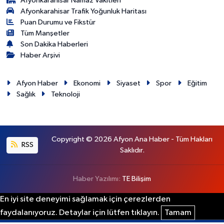
Afyonkarahisar Namaz Vakitleri
Afyonkarahisar Trafik Yoğunluk Haritası
Puan Durumu ve Fikstür
Tüm Manşetler
Son Dakika Haberleri
Haber Arşivi
Afyon Haber
Ekonomi
Siyaset
Spor
Eğitim
Sağlık
Teknoloji
Copyright © 2026 Afyon Ana Haber - Tüm Hakları
RSS
Saklıdır.
Haber Yazılımı:
TE Bilişim
En iyi site deneyimi sağlamak için çerezlerden
faydalanıyoruz. Detaylar için lütfen tıklayın.
Tamam