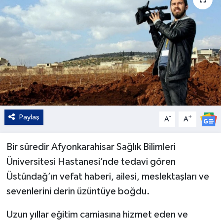
Kültür - Sanat
Yaşam
Paylaş
-
+
A
A
Bir süredir Afyonkarahisar Sağlık Bilimleri
Üniversitesi Hastanesi’nde tedavi gören
Üstündağ’ın vefat haberi, ailesi, meslektaşları ve
sevenlerini derin üzüntüye boğdu.
Uzun yıllar eğitim camiasına hizmet eden ve