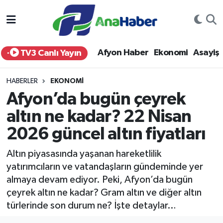
Yurt Haber
Afyonkarahisar Nöbetçi Eczaneler
Afyon Haber
Ekonomi
Asayiş
TV3 Canlı Yayın
Afyon Haber
Afyonkarahisar Hava Durumu
HABERLER
EKONOMI
Ekonomi
Afyonkarahisar Namaz Vakitleri
Afyon’da bugün çeyrek
altın ne kadar? 22 Nisan
Siyaset
Afyonkarahisar Trafik Yoğunluk Haritası
2026 güncel altın fiyatları
Spor
Süper Lig Puan Durumu ve Fikstür
Altın piyasasında yaşanan hareketlilik
Eğitim
Tüm Manşetler
yatırımcıların ve vatandaşların gündeminde yer
almaya devam ediyor. Peki, Afyon’da bugün
Sağlık
Son Dakika Haberleri
çeyrek altın ne kadar? Gram altın ve diğer altın
türlerinde son durum ne? İşte detaylar…
Teknoloji
Haber Arşivi