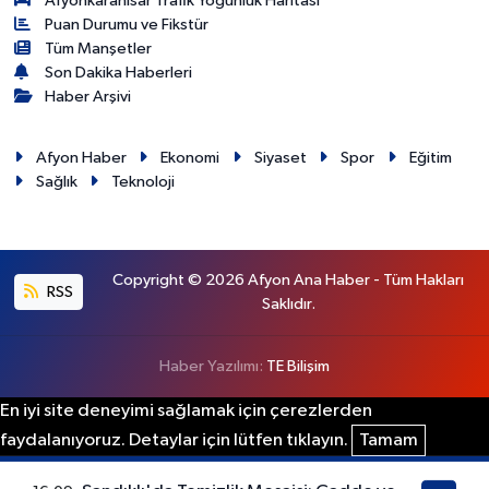
Afyonkarahisar Trafik Yoğunluk Haritası
Puan Durumu ve Fikstür
Tüm Manşetler
Son Dakika Haberleri
Haber Arşivi
Afyon Haber
Ekonomi
Siyaset
Spor
Eğitim
Sağlık
Teknoloji
Copyright © 2026 Afyon Ana Haber - Tüm Hakları
RSS
Saklıdır.
Haber Yazılımı:
TE Bilişim
En iyi site deneyimi sağlamak için çerezlerden
faydalanıyoruz. Detaylar için lütfen tıklayın.
Tamam