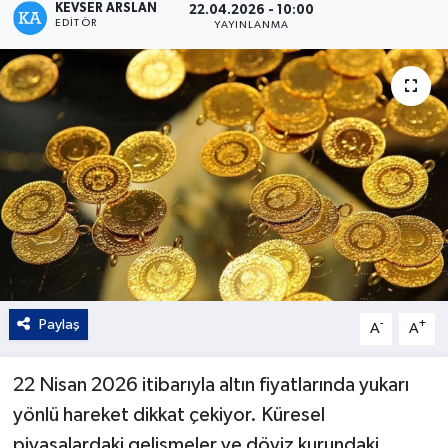
KEVSER ARSLAN
22.04.2026 - 10:00
EDITÖR
YAYINLANMA
Kültür - Sanat
Yaşam
Paylaş
-
+
A
A
22 Nisan 2026 itibarıyla altın fiyatlarında yukarı
yönlü hareket dikkat çekiyor. Küresel
piyasalardaki gelişmeler ve döviz kurundaki