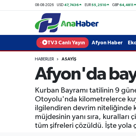
47,7436
55,2510
64,4811
08-08-2026
USD
EUR
GBP
Yurt Haber
Afyonkarahisar Nöbetçi Eczaneler
Afyon Haber
Afyonkarahisar Hava Durumu
TV3 Canlı Yayın
Afyon Haber
Ek
Ekonomi
Afyonkarahisar Namaz Vakitleri
HABERLER
ASAYIŞ
Afyon'da bay
Siyaset
Afyonkarahisar Trafik Yoğunluk Haritası
Spor
Süper Lig Puan Durumu ve Fikstür
Kurban Bayramı tatilinin 9 güne
Otoyolu'nda kilometrelerce kuy
Eğitim
Tüm Manşetler
ilgilendiren devrim niteliğinde 
müjdesinin yanı sıra, kuralları
Sağlık
Son Dakika Haberleri
tüm şifreleri çözüldü. İşte yola 
Teknoloji
Haber Arşivi