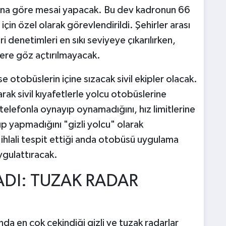
sına göre mesai yapacak. Bu dev kadronun 66
için özel olarak görevlendirildi. Şehirler arası
denetimleri en sıkı seviyeye çıkarılırken,
lere göz açtırılmayacak.
 otobüslerin içine sızacak sivil ekipler olacak.
rak sivil kıyafetlerle yolcu otobüslerine
elefonla oynayıp oynamadığını, hız limitlerine
p yapmadığını "gizli yolcu" olarak
 ihlali tespit ettiği anda otobüsü uygulama
ygulattıracak.
ADI: TUZAK RADAR
a en çok çekindiği gizli ve tuzak radarlar