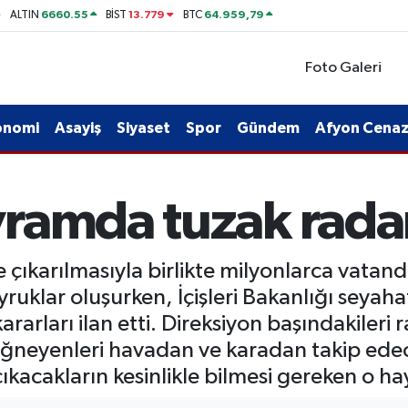
6660.55
13.779
64.959,79
ALTIN
BİST
BTC
Foto Galeri
onomi
Asayiş
Siyaset
Spor
Gündem
Afyon Cenaze
ramda tuzak radar
 çıkarılmasıyla birlikte milyonlarca vatan
ruklar oluşurken, İçişleri Bakanlığı seya
kararları ilan etti. Direksiyon başındakiler
 çiğneyenleri havadan ve karadan takip ed
çıkacakların kesinlikle bilmesi gereken o ha