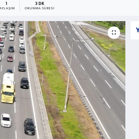
1
3 DK
PAYLAŞIM
OKUNMA SÜRESI
Y