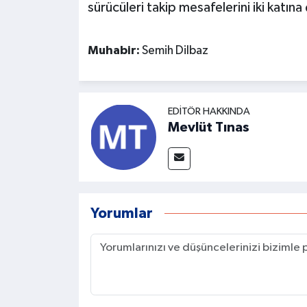
sürücüleri takip mesafelerini iki katın
Muhabir:
Semih Dilbaz
EDITÖR HAKKINDA
Mevlüt Tınas
Yorumlar