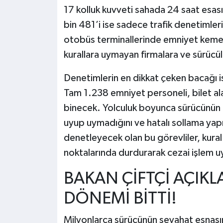
17 kolluk kuvveti sahada 24 saat esa
bin 481’i ise sadece trafik denetimleri 
otobüs terminallerinde emniyet kemeri 
kurallara uymayan firmalara ve sürücü
Denetimlerin en dikkat çeken bacağı ise
Tam 1.238 emniyet personeli, bilet ala
binecek. Yolculuk boyunca sürücünün t
uyup uymadığını ve hatalı sollama yapı
denetleyecek olan bu görevliler, kural
noktalarında durdurarak cezai işlem u
BAKAN ÇİFTÇİ AÇIKL
DÖNEMİ BİTTİ!
Milyonlarca sürücünün seyahat esnasınd