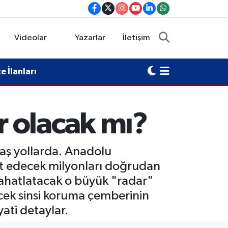
Videolar
Yazarlar
İletişim
 İlanları
 olacak mı?
daş yollarda. Anadolu
hat edecek milyonları doğrudan
i rahatlatacak o büyük "radar"
ecek sinsi koruma çemberinin
yati detaylar.