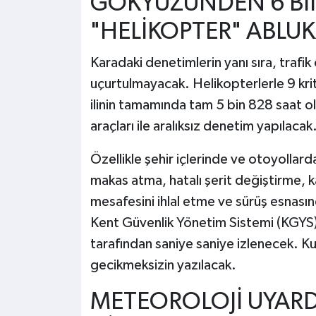
GÖKYÜZÜNDEN 6 BİN
"HELİKOPTER" ABLUK
Karadaki denetimlerin yanı sıra, trafi
uçurtulmayacak. Helikopterlerle 9 kriti
ilinin tamamında tam 5 bin 828 saat 
araçları ile aralıksız denetim yapılacak
Özellikle şehir içlerinde ve otoyollar
makas atma, hatalı şerit değiştirme, 
mesafesini ihlal etme ve sürüş esnasın
Kent Güvenlik Yönetim Sistemi (KGYS)
tarafından saniye saniye izlenecek. Kur
gecikmeksizin yazılacak.
METEOROLOJİ UYAR