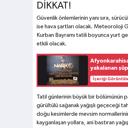
DİKKAT!
Güvenlik önlemlerinin yanı sıra, sürücü
ise hava şartları olacak. Meteoroloji
Kurban Bayramı tatili boyunca yurt gene
etkili olacak.
Afyonkarahisa
yakalanan şüp
İçeriği Görüntül
Tatil günlerinin büyük bir bölümünün pa
gürültülü sağanak yağışlı geçeceği tahm
doğu kesimlerde mevsim normallerinin 
kayganlaşan yollara, ani bastıran yağ