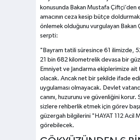
konusunda Bakan Mustafa Çiftçi’den e
amacının ceza kesip bütçe doldurmak d
önlemek olduğunu vurgulayan Bakan Çif
serpti:
"Bayram tatili süresince 61 ilimizde,
21 bin 682 kilometrelik devasa bir gü
Emniyet ve Jandarma ekiplerimize ait
olacak. Ancak net bir şekilde ifade e
uygulaması olmayacak. Devlet vatand
canını, huzurunu ve güvenliğini korur.
sizlere rehberlik etmek için görev baş
güzergah bilgilerini "HAYAT 112 Acil M
görebilecek.