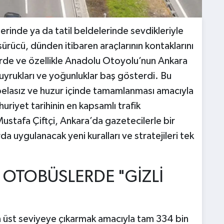
inde ya da tatil beldelerinde sevdikleriyle
sürücü, dünden itibaren araçlarının kontaklarını
erde ve özellikle Anadolu Otoyolu’nun Ankara
yrukları ve yoğunluklar baş gösterdi. Bu
 belasız ve huzur içinde tamamlanması amacıyla
uriyet tarihinin en kapsamlı trafik
 Mustafa Çiftçi, Ankara’da gazetecilerle bir
a uygulanacak yeni kuralları ve stratejileri tek
S OTOBÜSLERDE "GİZLİ
 üst seviyeye çıkarmak amacıyla tam 334 bin