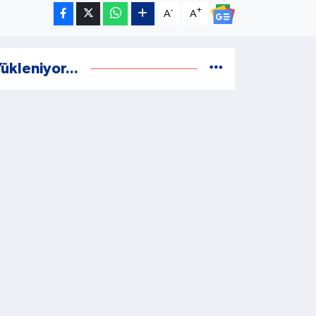
-
+
A
A
ükleniyor...