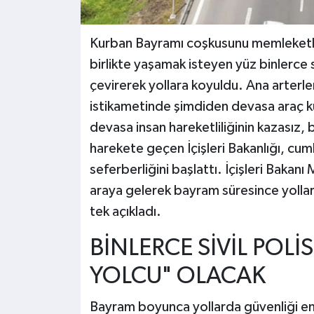
Kurban Bayramı coşkusunu memleketler
birlikte yaşamak isteyen yüz binlerce 
çevirerek yollara koyuldu. Ana arterl
istikametinde şimdiden devasa araç ku
devasa insan hareketliliğinin kazasız,
harekete geçen İçişleri Bakanlığı, cumh
seferberliğini başlattı. İçişleri Bakanı
araya gelerek bayram süresince yollard
tek açıkladı.
BİNLERCE SİVİL POLİ
YOLCU" OLACAK
Bayram boyunca yollarda güvenliği en