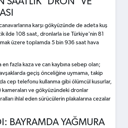
 SAATLİK "DRON" VE
ASI
k canavarlarına karşı gökyüzünde de adeta kuş
k ilde 108 saat, dronlarla ise Türkiye'nin 81
olmak üzere toplamda 5 bin 936 saat hava
.
da en fazla kaza ve can kaybına sebep olan;
kavşaklarda geçiş önceliğine uymama, takip
da cep telefonu kullanma gibi ölümcül kusurlar,
 kameraları ve gökyüzündeki dronlar
alları ihlal eden sürücülerin plakalarına cezalar
DI: BAYRAMDA YAĞMURA