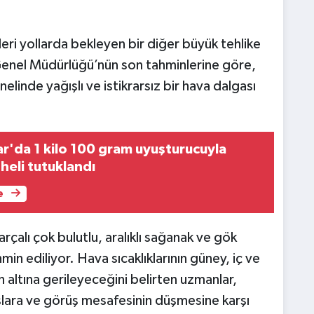
leri yollarda bekleyen bir diğer büyük tehlike
 Genel Müdürlüğü’nün son tahminlerine göre,
linde yağışlı ve istikrarsız bir hava dalgası
r'da 1 kilo 100 gram uyuşturucuyla
heli tutuklandı
e
rçalı çok bulutlu, aralıklı sağanak ve gök
in ediliyor. Hava sıcaklıklarının güney, iç ve
altına gerileyeceğini belirten uzmanlar,
ışlara ve görüş mesafesinin düşmesine karşı