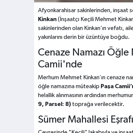
Afyonkarahisar sakinlerinden, inşaat 
Kinkan
(İnşaatçı Keçili Mehmet Kinkan
sakinlerinden olan Kinkan’ın vefatı, ai
yakınlarını derin bir üzüntüye boğdu.
Cenaze Namazı Öğle 
Camii'nde
Merhum Mehmet Kinkan’ın cenaze na
öğle namazına müteakip
Paşa Camii
helallik alınmasının ardından merhumu
9, Parsel: 8)
toprağa verilecektir.
Sümer Mahallesi Eşraf
Çevresinde "Keçili" lakabıyla ve inşaa