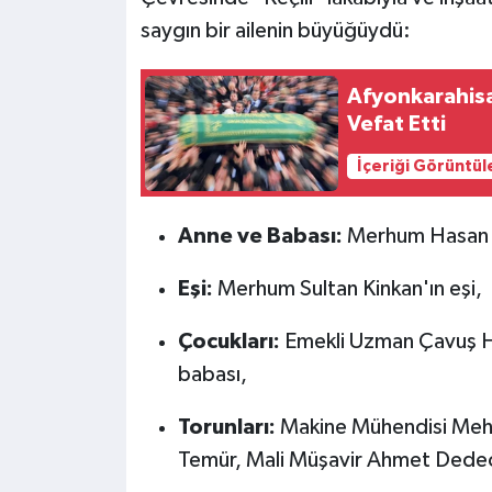
saygın bir ailenin büyüğüydü:
Afyonkarahisa
Vefat Etti
İçeriği Görüntül
Anne ve Babası:
Merhum Hasan v
Eşi:
Merhum Sultan Kinkan'ın eşi,
Çocukları:
Emekli Uzman Çavuş H
babası,
Torunları:
Makine Mühendisi Mehm
Temür, Mali Müşavir Ahmet Dedeo