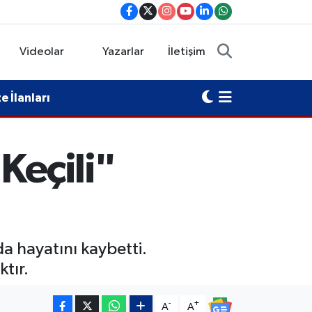
Videolar
Yazarlar
İletişim
 İlanları
Keçili"
a hayatını kaybetti.
tır.
-
+
A
A