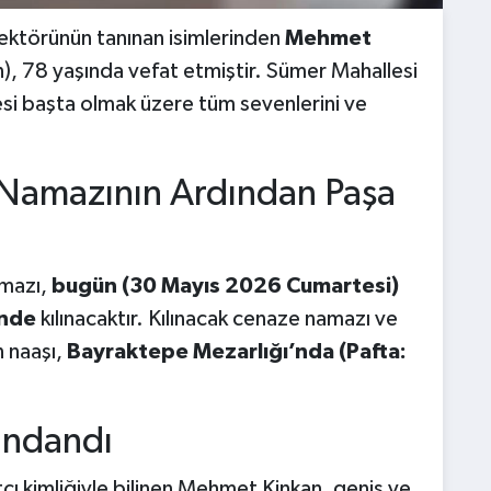
sektörünün tanınan isimlerinden
Mehmet
), 78 yaşında vefat etmiştir. Sümer Mahallesi
lesi başta olmak üzere tüm sevenlerini ve
Namazının Ardından Paşa
mazı,
bugün (30 Mayıs 2026 Cumartesi)
’nde
kılınacaktır. Kılınacak cenaze namazı ve
n naaşı,
Bayraktepe Mezarlığı’nda (Pafta:
ındandı
tçı kimliğiyle bilinen Mehmet Kinkan, geniş ve