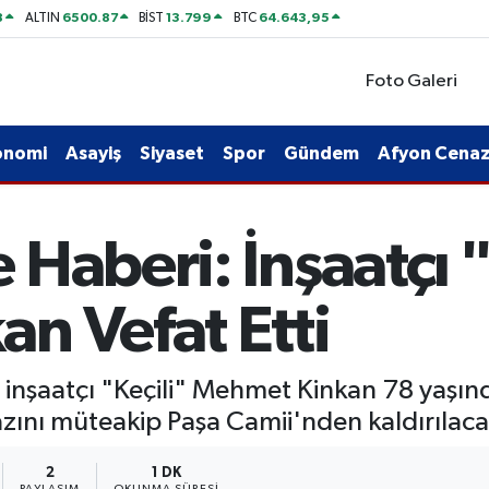
8
6500.87
13.799
64.643,95
ALTIN
BİST
BTC
Foto Galeri
onomi
Asayiş
Siyaset
Spor
Gündem
Afyon Cenaze
Haberi: İnşaatçı "
n Vefat Etti
 inşaatçı "Keçili" Mehmet Kinkan 78 yaşınd
nı müteakip Paşa Camii'nden kaldırılacak
2
1 DK