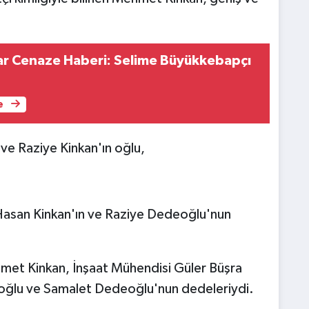
r Cenaze Haberi: Selime Büyükkebapçı
e
e Raziye Kinkan'ın oğlu,
asan Kinkan'ın ve Raziye Dedeoğlu'nun
et Kinkan, İnşaat Mühendisi Güler Büşra
ğlu ve Samalet Dedeoğlu'nun dedeleriydi.