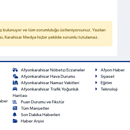
ş bulunuyor ve tüm sorumluluğu üstleniyorsunuz. Yazılan
, Karahisar Medya hiçbir şekilde sorumlu tutulamaz.
Afyonkarahisar Nöbetçi Eczaneler
Afyon Haber
Afyonkarahisar Hava Durumu
Siyaset
Afyonkarahisar Namaz Vakitleri
Eğitim
Afyonkarahisar Trafik Yoğunluk
Teknoloji
Haritası
haber
Puan Durumu ve Fikstür
Tüm Manşetler
Son Dakika Haberleri
Haber Arşivi