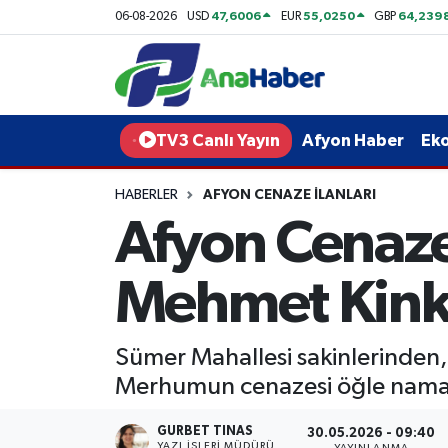
47,6006
55,0250
64,239
06-08-2026
USD
EUR
GBP
Yurt Haber
Afyonkarahisar Nöbetçi Eczaneler
Afyon Haber
Afyonkarahisar Hava Durumu
TV3 Canlı Yayın
Afyon Haber
Ek
Ekonomi
Afyonkarahisar Namaz Vakitleri
HABERLER
AFYON CENAZE İLANLARI
Afyon Cenaze 
Siyaset
Afyonkarahisar Trafik Yoğunluk Haritası
Spor
Süper Lig Puan Durumu ve Fikstür
Mehmet Kinka
Eğitim
Tüm Manşetler
Sümer Mahallesi sakinlerinden,
Sağlık
Son Dakika Haberleri
Merhumun cenazesi öğle namazı
Teknoloji
Haber Arşivi
GURBET TINAS
30.05.2026 - 09:40
YAZI İŞLERI MÜDÜRÜ