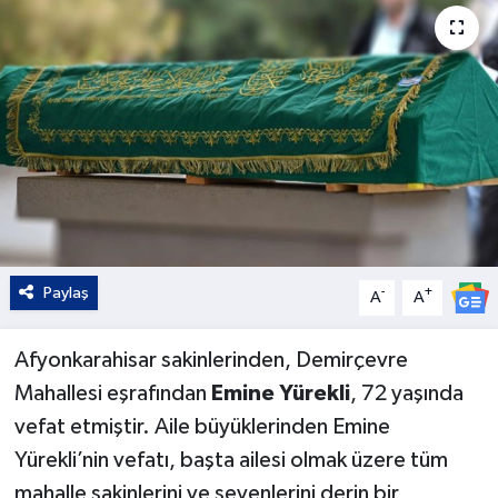
Kültür - Sanat
Yaşam
Paylaş
-
+
A
A
Afyonkarahisar sakinlerinden, Demirçevre
Mahallesi eşrafından
Emine Yürekli
, 72 yaşında
vefat etmiştir. Aile büyüklerinden Emine
Yürekli’nin vefatı, başta ailesi olmak üzere tüm
mahalle sakinlerini ve sevenlerini derin bir