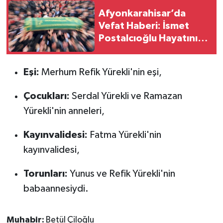
Afyonkarahisar’da
Vefat Haberi: İsmet
Postalcıoğlu Hayatını
Kaybetti
Eşi:
Merhum Refik Yürekli'nin eşi,
Çocukları:
Serdal Yürekli ve Ramazan
Yürekli'nin anneleri,
Kayınvalidesi:
Fatma Yürekli'nin
kayınvalidesi,
Torunları:
Yunus ve Refik Yürekli'nin
babaannesiydi.
Muhabir:
Betül Çiloğlu