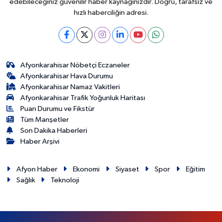
edebileceğiniz güvenilir haber kaynağınızdır. Doğru, tarafsız ve
hızlı haberciliğin adresi.
Afyonkarahisar Nöbetçi Eczaneler
Afyonkarahisar Hava Durumu
Afyonkarahisar Namaz Vakitleri
Afyonkarahisar Trafik Yoğunluk Haritası
Puan Durumu ve Fikstür
Tüm Manşetler
Son Dakika Haberleri
Haber Arşivi
Afyon Haber
Ekonomi
Siyaset
Spor
Eğitim
Sağlık
Teknoloji