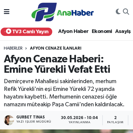
Yurt Haber
Afyonkarahisar Nöbetçi Eczaneler
Afyon Haber
Ekonomi
Asayiş
TV3 Canlı Yayın
Afyon Haber
Afyonkarahisar Hava Durumu
HABERLER
AFYON CENAZE İLANLARI
Ekonomi
Afyonkarahisar Namaz Vakitleri
Afyon Cenaze Haberi:
Emine Yürekli Vefat Etti
Siyaset
Afyonkarahisar Trafik Yoğunluk Haritası
Demirçevre Mahallesi sakinlerinden, merhum
Spor
Süper Lig Puan Durumu ve Fikstür
Refik Yürekli'nin eşi Emine Yürekli 72 yaşında
hayatını kaybetti. Merhumenin cenazesi öğle
Eğitim
Tüm Manşetler
namazını müteakip Paşa Camii'nden kaldırılacak.
Sağlık
Son Dakika Haberleri
GURBET TINAS
30.05.2026 - 10:04
2
YAZI İŞLERI MÜDÜRÜ
YAYINLANMA
PAYLAŞIM
Teknoloji
Haber Arşivi