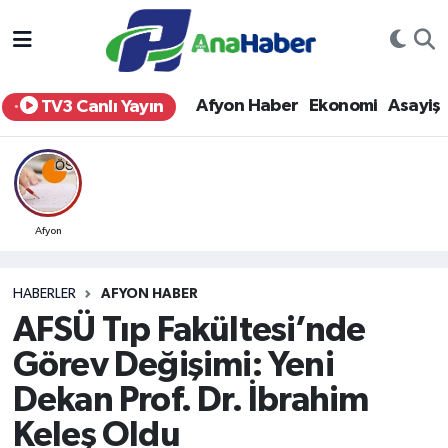
Yurt Haber
Afyonkarahisar Nöbetçi Eczaneler
Afyon Haber
Ekonomi
Asayiş
TV3 Canlı Yayın
Afyon Haber
Afyonkarahisar Hava Durumu
Ekonomi
Afyonkarahisar Namaz Vakitleri
Siyaset
Afyonkarahisar Trafik Yoğunluk Haritası
Afyon
Spor
Süper Lig Puan Durumu ve Fikstür
HABERLER
AFYON HABER
AFSÜ Tıp Fakültesi’nde
Eğitim
Tüm Manşetler
Görev Değişimi: Yeni
Sağlık
Son Dakika Haberleri
Dekan Prof. Dr. İbrahim
Keleş Oldu
Teknoloji
Haber Arşivi