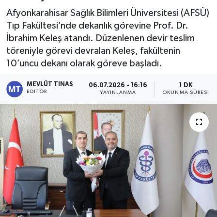
Afyonkarahisar Sağlık Bilimleri Üniversitesi (AFSÜ)
Kültür - Sanat
Tıp Fakültesi’nde dekanlık görevine Prof. Dr.
İbrahim Keleş atandı. Düzenlenen devir teslim
Yaşam
töreniyle görevi devralan Keleş, fakültenin
10’uncu dekanı olarak göreve başladı.
MEVLÜT TINAS
06.07.2026 - 16:16
1 DK
EDITÖR
YAYINLANMA
OKUNMA SÜRESI