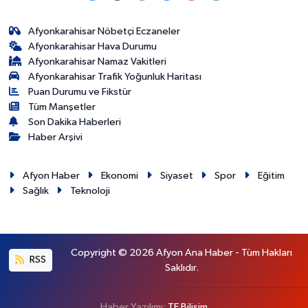
Afyonkarahisar Nöbetçi Eczaneler
Afyonkarahisar Hava Durumu
Afyonkarahisar Namaz Vakitleri
Afyonkarahisar Trafik Yoğunluk Haritası
Puan Durumu ve Fikstür
Tüm Manşetler
Son Dakika Haberleri
Haber Arşivi
Afyon Haber
Ekonomi
Siyaset
Spor
Eğitim
Sağlık
Teknoloji
Copyright © 2026 Afyon Ana Haber - Tüm Hakları
RSS
Saklıdır.
Haber Yazılımı:
TE Bilişim