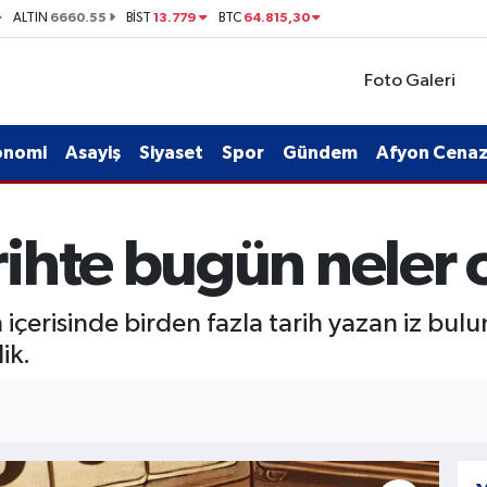
6660.55
13.779
64.815,30
ALTIN
BİST
BTC
Foto Galeri
onomi
Asayiş
Siyaset
Spor
Gündem
Afyon Cenaze
ihte bugün neler 
erisinde birden fazla tarih yazan iz bulu
ik.