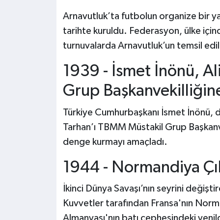
Arnavutluk’ta futbolun organize bir 
tarihte kuruldu. Federasyon, ülke için
turnuvalarda Arnavutluk’un temsil ed
1939 - İsmet İnönü, Al
Grup Başkanvekilliğin
Türkiye Cumhurbaşkanı İsmet İnönü, d
Tarhan’ı TBMM Müstakil Grup Başkanvek
denge kurmayı amaçladı.
1944 - Normandiya Çı
İkinci Dünya Savaşı’nın seyrini değiş
Kuvvetler tarafından Fransa'nın Norma
Almanyası'nın batı cephesindeki yenilg