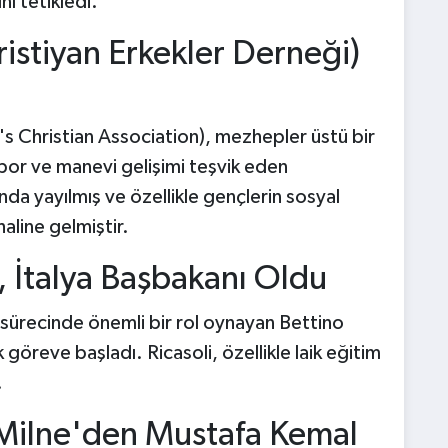
nı tetikledi.
stiyan Erkekler Derneği)
 Christian Association), mezhepler üstü bir
spor ve manevi gelişimi teşvik eden
da yayılmış ve özellikle gençlerin sosyal
aline gelmiştir.
i, İtalya Başbakanı Oldu
a sürecinde önemli bir rol oynayan Bettino
k göreve başladı. Ricasoli, özellikle laik eğitim
.
l Milne'den Mustafa Kemal