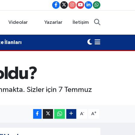
Videolar
Yazarlar
İletişim
 İlanları
oldu?
nmakta. Sizler için 7 Temmuz
-
+
A
A