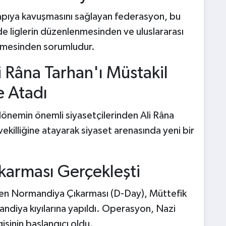
yapıya kavuşmasını sağlayan federasyon, bu
de liglerin düzenlenmesinden ve uluslararası
ilmesinden sorumludur.
i Râna Tarhan'ı Müstakil
e Atadı
önemin önemli siyasetçilerinden Ali Râna
illiğine atayarak siyaset arenasında yeni bir
karması Gerçekleşti
tiren Normandiya Çıkarması (D-Day), Müttefik
ndiya kıyılarına yapıldı. Operasyon, Nazi
isinin başlangıcı oldu.