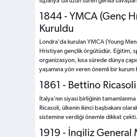
İspanya'da uzun süren gerilla savaşları
1844 - YMCA (Genç Hri
Kuruldu
Londra'da kurulan YMCA (Young Men's
Hristiyan gençlik örgütüdür. Eğitim, 
organizasyon, kısa sürede dünya çapın
yaşamına yön veren önemli bir kurum h
1861 - Bettino Ricasol
İtalya'nın siyasi birliğinin tamamlanm
Ricasoli, ülkenin ikinci başbakanı olara
sistemine verdiği önemle dikkat çekti
1919 - İngiliz Genera