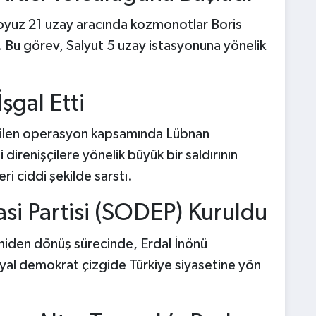
n Soyuz 21 uzay aracında kozmonotlar Boris
. Bu görev, Salyut 5 uzay istasyonuna yönelik
İşgal Etti
 verilen operasyon kapsamında Lübnan
i direnişçilere yönelik büyük bir saldırının
i ciddi şekilde sarstı.
si Partisi (SODEP) Kuruldu
niden dönüş sürecinde, Erdal İnönü
syal demokrat çizgide Türkiye siyasetine yön