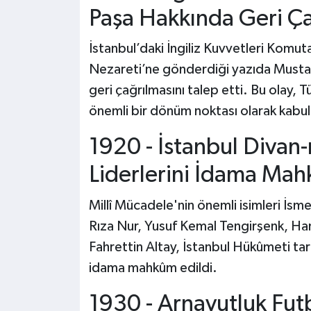
Paşa Hakkında Geri Ça
İstanbul’daki İngiliz Kuvvetleri Komu
Nezareti’ne gönderdiği yazıda Musta
geri çağrılmasını talep etti. Bu olay, 
önemli bir dönüm noktası olarak kabul 
1920 - İstanbul Divan-
Liderlerini İdama Mah
Millî Mücadele'nin önemli isimleri İsme
Rıza Nur, Yusuf Kemal Tengirşenk, Ham
Fahrettin Altay, İstanbul Hükûmeti ta
idama mahkûm edildi.
1930 - Arnavutluk Fut