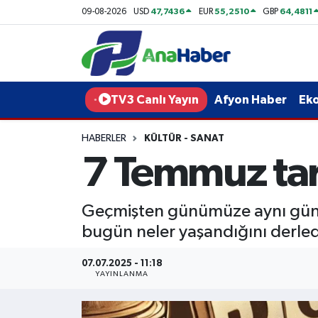
47,7436
55,2510
64,4811
09-08-2026
USD
EUR
GBP
Yurt Haber
Afyonkarahisar Nöbetçi Eczaneler
Afyon Haber
Afyonkarahisar Hava Durumu
TV3 Canlı Yayın
Afyon Haber
Ek
Ekonomi
Afyonkarahisar Namaz Vakitleri
HABERLER
KÜLTÜR - SANAT
7 Temmuz tar
Siyaset
Afyonkarahisar Trafik Yoğunluk Haritası
Spor
Süper Lig Puan Durumu ve Fikstür
Geçmişten günümüze aynı gün iç
bugün neler yaşandığını derled
Eğitim
Tüm Manşetler
07.07.2025 - 11:18
Sağlık
Son Dakika Haberleri
YAYINLANMA
Teknoloji
Haber Arşivi