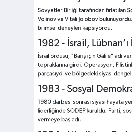
Sovyetler Birliği tarafından fırlatıla
Volinov ve Vitali Jolobov bulunuyordu
bilimsel deneyleri kapsıyordu.
1982 - İsrail, Lübnan’ı 
İsrail ordusu, "Barış için Galile" adı
topraklarına girdi. Operasyon, Filistinl
parçasıydı ve bölgedeki siyasi dengeler
1983 - Sosyal Demokra
1980 darbesi sonrası siyasi hayata ye
liderliğinde SODEP kuruldu. Parti, so
vermeye başladı.