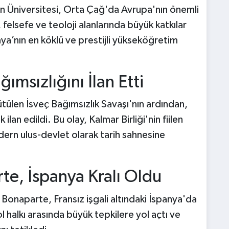
n Üniversitesi, Orta Çağ'da Avrupa'nın önemli
 felsefe ve teoloji alanlarında büyük katkılar
ya’nın en köklü ve prestijli yükseköğretim
ğımsızlığını İlan Etti
tülen İsveç Bağımsızlık Savaşı'nın ardından,
ilan edildi. Bu olay, Kalmar Birliği'nin fiilen
dern ulus-devlet olarak tarih sahnesine
te, İspanya Kralı Oldu
onaparte, Fransız işgali altındaki İspanya'da
ol halkı arasında büyük tepkilere yol açtı ve