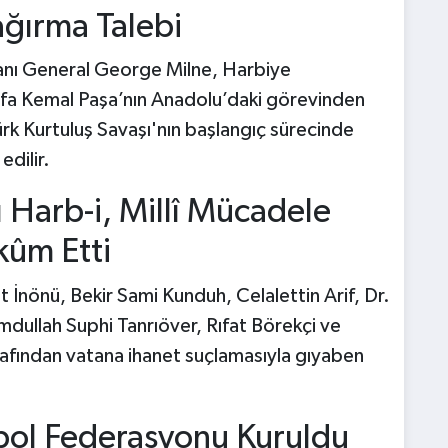
ğırma Talebi
tanı General George Milne, Harbiye
fa Kemal Paşa’nın Anadolu’daki görevinden
Türk Kurtuluş Savaşı'nın başlangıç sürecinde
edilir.
ı Harb-i, Millî Mücadele
kûm Etti
t İnönü, Bekir Sami Kunduh, Celalettin Arif, Dr.
dullah Suphi Tanrıöver, Rıfat Börekçi ve
rafından vatana ihanet suçlamasıyla gıyaben
bol Federasyonu Kuruldu