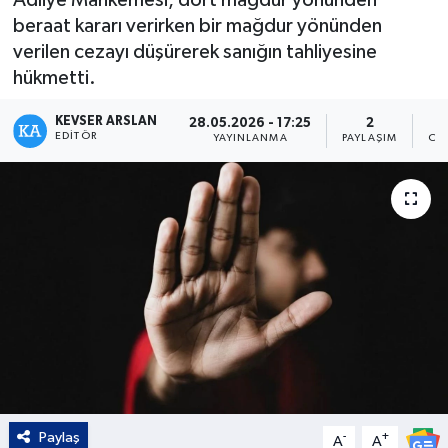
beraat kararı verirken bir mağdur yönünden
Kültür - Sanat
verilen cezayı düşürerek sanığın tahliyesine
hükmetti.
Yaşam
KEVSER ARSLAN
28.05.2026 - 17:25
2
EDITÖR
YAYINLANMA
PAYLAŞIM
OK
Paylaş
-
+
A
A