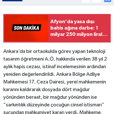
Afyon'da yasa dışı
bahis ağına darbe: 1
milyar 250 milyon liralık
vurgun mercek altında
Ankara’da bir ortaokulda görev yapan teknoloji
tasarım öğretmeni A.Ö. hakkında verilen 38 yıl 2
aylık hapis cezası, istinaf incelemesinin ardından
yeniden değerlendirildi. Ankara Bölge Adliye
Mahkemesi 17. Ceza Dairesi, yerel mahkemenin
kararını kaldırarak dosyada dört mağdur
yönünden beraat, bir mağdur yönünden ise
“sarkıntılık düzeyinde çocuğun cinsel istismarı”
suçundan mahkumiyet kararı verdi. Mahkeme,