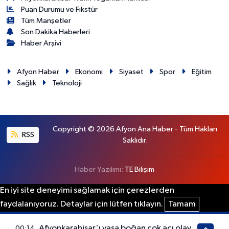
Puan Durumu ve Fikstür
Tüm Manşetler
Son Dakika Haberleri
Haber Arşivi
Afyon Haber
Ekonomi
Siyaset
Spor
Eğitim
Sağlık
Teknoloji
Copyright © 2026 Afyon Ana Haber - Tüm Hakları
RSS
Saklıdır.
Haber Yazılımı:
TE Bilişim
En iyi site deneyimi sağlamak için çerezlerden
faydalanıyoruz. Detaylar için lütfen tıklayın.
Tamam
Afyonkarahisar'ı yasa boğan çok acı olay
00:14