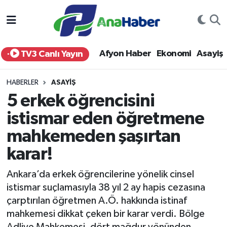
Yurt Haber
Afyonkarahisar Nöbetçi Eczaneler
Afyon Haber
Ekonomi
Asayiş
TV3 Canlı Yayın
Afyon Haber
Afyonkarahisar Hava Durumu
HABERLER
ASAYIŞ
Ekonomi
Afyonkarahisar Namaz Vakitleri
5 erkek öğrencisini
istismar eden öğretmene
Siyaset
Afyonkarahisar Trafik Yoğunluk Haritası
mahkemeden şaşırtan
Spor
Süper Lig Puan Durumu ve Fikstür
karar!
Eğitim
Tüm Manşetler
Ankara’da erkek öğrencilerine yönelik cinsel
istismar suçlamasıyla 38 yıl 2 ay hapis cezasına
Sağlık
Son Dakika Haberleri
çarptırılan öğretmen A.Ö. hakkında istinaf
mahkemesi dikkat çeken bir karar verdi. Bölge
Teknoloji
Haber Arşivi
Adliye Mahkemesi, dört mağdur yönünden