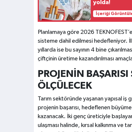
yolda!
İçeriği Görüntül
Planlamaya göre 2026 TEKNOFEST’e ka
sisteme dahil edilmesi hedefleniyor. İl
yıllarda ise bu sayının 4 bine çıkarıl
çiftçinin üretime kazandırılması amaçl
PROJENİN BAŞARIS
ÖLÇÜLECEK
Tarım sektöründe yaşanan yapısal iş
projenin başarısı, hedeflenen büyüme
kazanacak. İki genç üreticiyle başlaya
ulaşması halinde, kırsal kalkınma ve t