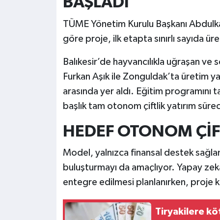
BAŞLADI
TÜME Yönetim Kurulu Başkanı Abdulkad
göre proje, ilk etapta sınırlı sayıda ü
Balıkesir’de hayvancılıkla uğraşan ve
Furkan Aşık ile Zonguldak’ta üretim ya
arasında yer aldı. Eğitim programını t
başlık tam otonom çiftlik yatırım süreci
HEDEF OTONOM ÇİF
Model, yalnızca finansal destek sağlam
buluşturmayı da amaçlıyor. Yapay zek
entegre edilmesi planlanırken, proje k
Tiryakilere kö