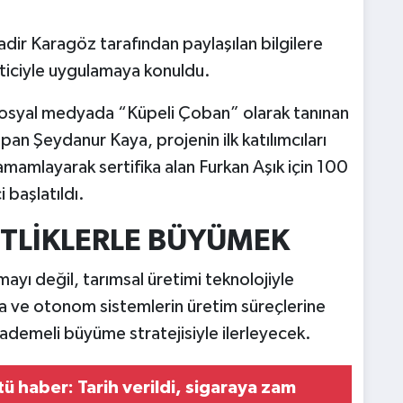
ir Karagöz tarafından paylaşılan bilgilere
reticiyle uygulamaya konuldu.
 sosyal medyada “Küpeli Çoban” olarak tanınan
pan Şeydanur Kaya, projenin ilk katılımcıları
amamlayarak sertifika alan Furkan Aşık için 100
 başlatıldı.
TLİKLERLE BÜYÜMEK
ayı değil, tarımsal üretimi teknolojiyle
a ve otonom sistemlerin üretim süreçlerine
ademeli büyüme stratejisiyle ilerleyecek.
tü haber: Tarih verildi, sigaraya zam