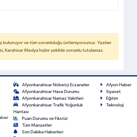
ş bulunuyor ve tüm sorumluluğu üstleniyorsunuz. Yazılan
, Karahisar Medya hiçbir şekilde sorumlu tutulamaz.
Afyonkarahisar Nöbetçi Eczaneler
Afyon Haber
Afyonkarahisar Hava Durumu
Siyaset
Afyonkarahisar Namaz Vakitleri
Eğitim
Afyonkarahisar Trafik Yoğunluk
Teknoloji
Haritası
haber
Puan Durumu ve Fikstür
Tüm Manşetler
Son Dakika Haberleri