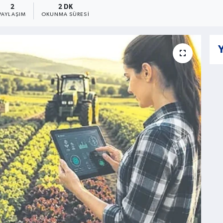
2
2 DK
PAYLAŞIM
OKUNMA SÜRESI
Y