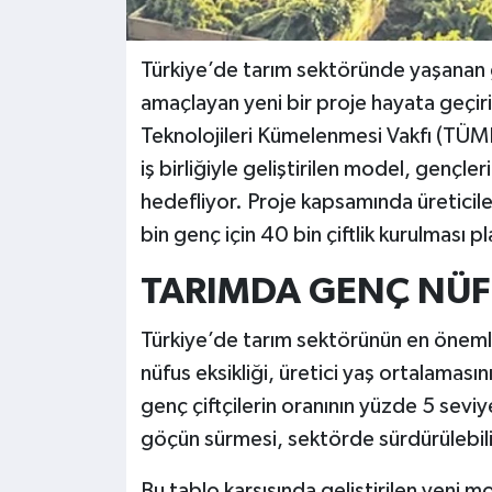
Türkiye’de tarım sektöründe yaşanan g
amaçlayan yeni bir proje hayata geçir
Teknolojileri Kümelenmesi Vakfı (TÜM
iş birliğiyle geliştirilen model, gençl
hedefliyor. Proje kapsamında üretici
bin genç için 40 bin çiftlik kurulması pl
TARIMDA GENÇ NÜF
Türkiye’de tarım sektörünün en önemli
nüfus eksikliği, üretici yaş ortalamasın
genç çiftçilerin oranının yüzde 5 seviy
göçün sürmesi, sektörde sürdürülebilirl
Bu tablo karşısında geliştirilen yeni 