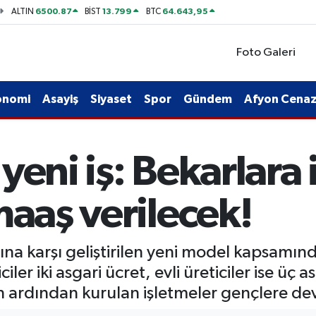
6500.87
13.799
64.643,95
ALTIN
BİST
BTC
Foto Galeri
onomi
Asayiş
Siyaset
Spor
Gündem
Afyon Cenaze
eni iş: Bekarlara i
maaş verilecek!
a karşı geliştirilen yeni model kapsamınd
ler iki asgari ücret, evli üreticiler ise üç 
in ardından kurulan işletmeler gençlere devre