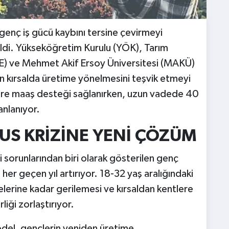
enç iş gücü kaybını tersine çevirmeyi
ildi. Yükseköğretim Kurulu (YÖK), Tarım
E) ve Mehmet Akif Ersoy Üniversitesi (MAKÜ)
erin kırsalda üretime yönelmesini teşvik etmeyi
lere maaş desteği sağlanırken, uzun vadede 40
anlanıyor.
US KRİZİNE YENİ ÇÖZÜM
 sorunlarından biri olarak gösterilen genç
ı her geçen yıl artırıyor. 18-32 yaş aralığındaki
elerine kadar gerilemesi ve kırsaldan kentlere
iği zorlaştırıyor.
model, gençlerin yeniden üretime