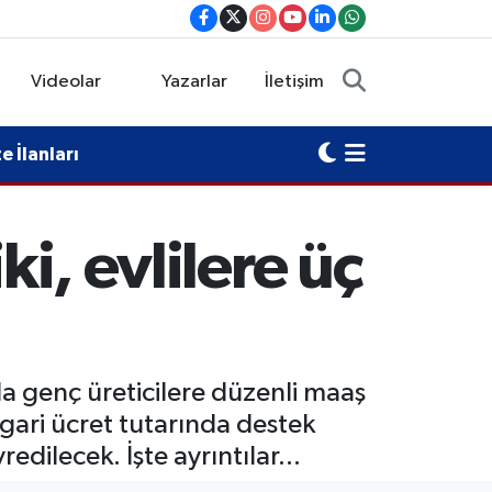
Videolar
Yazarlar
İletişim
 İlanları
ki, evlilere üç
a genç üreticilere düzenli maaş
asgari ücret tutarında destek
dilecek. İşte ayrıntılar...