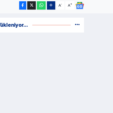
-
+
A
A
ükleniyor...