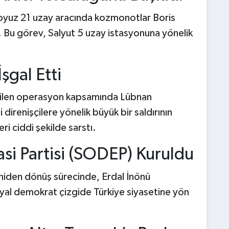
n Soyuz 21 uzay aracında kozmonotlar Boris
. Bu görev, Salyut 5 uzay istasyonuna yönelik
İşgal Etti
 verilen operasyon kapsamında Lübnan
i direnişçilere yönelik büyük bir saldırının
i ciddi şekilde sarstı.
si Partisi (SODEP) Kuruldu
niden dönüş sürecinde, Erdal İnönü
syal demokrat çizgide Türkiye siyasetine yön