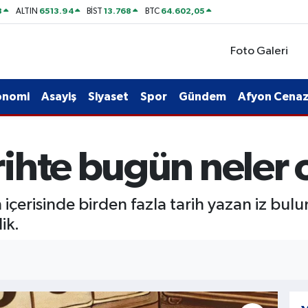
8
6513.94
13.768
64.602,05
ALTIN
BİST
BTC
Foto Galeri
onomi
Asayiş
Siyaset
Spor
Gündem
Afyon Cenaze
ihte bugün neler 
erisinde birden fazla tarih yazan iz bulu
ik.