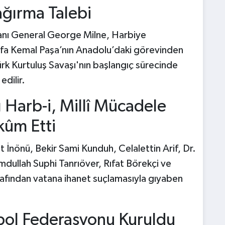
ğırma Talebi
tanı General George Milne, Harbiye
fa Kemal Paşa’nın Anadolu’daki görevinden
Türk Kurtuluş Savaşı'nın başlangıç sürecinde
edilir.
ı Harb-i, Millî Mücadele
kûm Etti
t İnönü, Bekir Sami Kunduh, Celalettin Arif, Dr.
dullah Suphi Tanrıöver, Rıfat Börekçi ve
rafından vatana ihanet suçlamasıyla gıyaben
bol Federasyonu Kuruldu