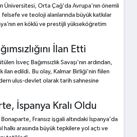
n Üniversitesi, Orta Çağ'da Avrupa'nın önemli
 felsefe ve teoloji alanlarında büyük katkılar
ya’nın en köklü ve prestijli yükseköğretim
ğımsızlığını İlan Etti
tülen İsveç Bağımsızlık Savaşı'nın ardından,
ilan edildi. Bu olay, Kalmar Birliği'nin fiilen
dern ulus-devlet olarak tarih sahnesine
te, İspanya Kralı Oldu
onaparte, Fransız işgali altındaki İspanya'da
ol halkı arasında büyük tepkilere yol açtı ve