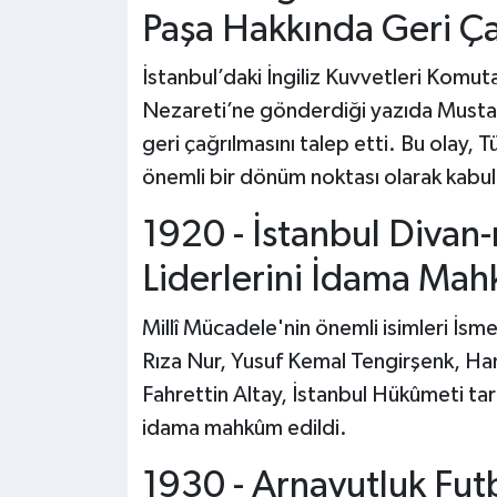
Paşa Hakkında Geri Ça
İstanbul’daki İngiliz Kuvvetleri Komu
Nezareti’ne gönderdiği yazıda Musta
geri çağrılmasını talep etti. Bu olay, 
önemli bir dönüm noktası olarak kabul 
1920 - İstanbul Divan-
Liderlerini İdama Mah
Millî Mücadele'nin önemli isimleri İsme
Rıza Nur, Yusuf Kemal Tengirşenk, Ham
Fahrettin Altay, İstanbul Hükûmeti ta
idama mahkûm edildi.
1930 - Arnavutluk Fut