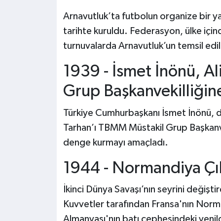
Arnavutluk’ta futbolun organize bir 
tarihte kuruldu. Federasyon, ülke için
turnuvalarda Arnavutluk’un temsil ed
1939 - İsmet İnönü, Al
Grup Başkanvekilliğin
Türkiye Cumhurbaşkanı İsmet İnönü, d
Tarhan’ı TBMM Müstakil Grup Başkanvek
denge kurmayı amaçladı.
1944 - Normandiya Çı
İkinci Dünya Savaşı’nın seyrini değiş
Kuvvetler tarafından Fransa'nın Norma
Almanyası'nın batı cephesindeki yenilg