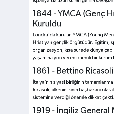
İspanya'da uzun süren gerilla savaşları
1844 - YMCA (Genç Hri
Kuruldu
Londra'da kurulan YMCA (Young Men's
Hristiyan gençlik örgütüdür. Eğitim, 
organizasyon, kısa sürede dünya çapın
yaşamına yön veren önemli bir kurum h
1861 - Bettino Ricasol
İtalya'nın siyasi birliğinin tamamlanm
Ricasoli, ülkenin ikinci başbakanı olara
sistemine verdiği önemle dikkat çekti
1919 - İngiliz Genera