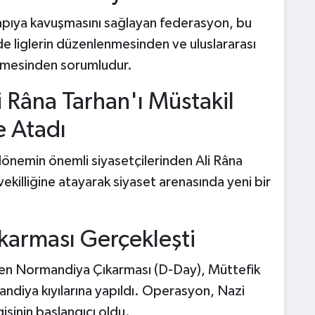
yapıya kavuşmasını sağlayan federasyon, bu
de liglerin düzenlenmesinden ve uluslararası
ilmesinden sorumludur.
i Râna Tarhan'ı Müstakil
e Atadı
önemin önemli siyasetçilerinden Ali Râna
illiğine atayarak siyaset arenasında yeni bir
karması Gerçekleşti
tiren Normandiya Çıkarması (D-Day), Müttefik
ndiya kıyılarına yapıldı. Operasyon, Nazi
isinin başlangıcı oldu.