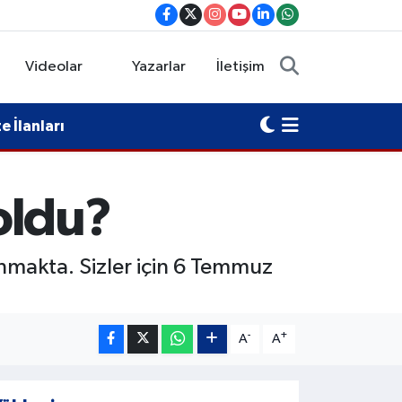
Videolar
Yazarlar
İletişim
 İlanları
oldu?
nmakta. Sizler için 6 Temmuz
-
+
A
A