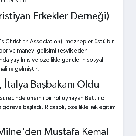
nı tetikledi.
stiyan Erkekler Derneği)
 Christian Association), mezhepler üstü bir
spor ve manevi gelişimi teşvik eden
da yayılmış ve özellikle gençlerin sosyal
aline gelmiştir.
i, İtalya Başbakanı Oldu
a sürecinde önemli bir rol oynayan Bettino
k göreve başladı. Ricasoli, özellikle laik eğitim
.
l Milne'den Mustafa Kemal