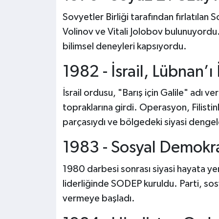
Sovyetler Birliği tarafından fırlatıla
Volinov ve Vitali Jolobov bulunuyordu
bilimsel deneyleri kapsıyordu.
1982 - İsrail, Lübnan’ı 
İsrail ordusu, "Barış için Galile" adı
topraklarına girdi. Operasyon, Filistinl
parçasıydı ve bölgedeki siyasi dengeler
1983 - Sosyal Demokra
1980 darbesi sonrası siyasi hayata ye
liderliğinde SODEP kuruldu. Parti, so
vermeye başladı.