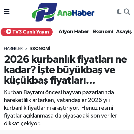
Yurt Haber
Afyonkarahisar Nöbetçi Eczaneler
Afyon Haber
Ekonomi
Asayiş
TV3 Canlı Yayın
Afyon Haber
Afyonkarahisar Hava Durumu
HABERLER
EKONOMI
Ekonomi
Afyonkarahisar Namaz Vakitleri
2026 kurbanlık fiyatları ne
kadar? İşte büyükbaş ve
Siyaset
Afyonkarahisar Trafik Yoğunluk Haritası
küçükbaş fiyatları...
Spor
Süper Lig Puan Durumu ve Fikstür
Kurban Bayramı öncesi hayvan pazarlarında
Eğitim
Tüm Manşetler
hareketlilik artarken, vatandaşlar 2026 yılı
kurbanlık fiyatlarını araştırıyor. Henüz resmi
Sağlık
Son Dakika Haberleri
fiyatlar açıklanmasa da piyasadaki son veriler
dikkat çekiyor.
Teknoloji
Haber Arşivi