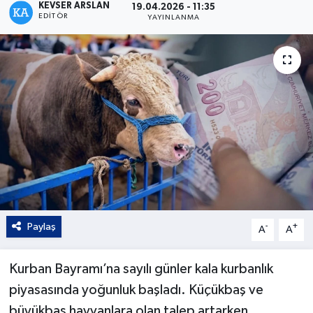
KEVSER ARSLAN
19.04.2026 - 11:35
EDITÖR
YAYINLANMA
Kültür - Sanat
Yaşam
Paylaş
-
+
A
A
Kurban Bayramı’na sayılı günler kala kurbanlık
piyasasında yoğunluk başladı. Küçükbaş ve
büyükbaş hayvanlara olan talep artarken,