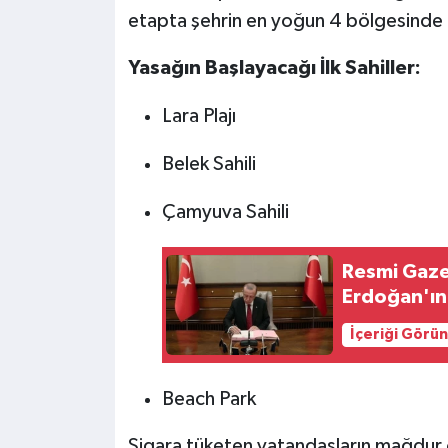
etapta şehrin en yoğun 4 bölgesinde 
Yasağın Başlayacağı İlk Sahiller:
Lara Plajı
Belek Sahili
Çamyuva Sahili
Resmi Gaze
Erdoğan'ın 
İçeriği Görü
Beach Park
Sigara tüketen vatandaşların mağdur 