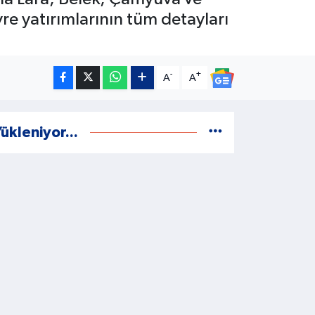
e yatırımlarının tüm detayları
-
+
A
A
ükleniyor...