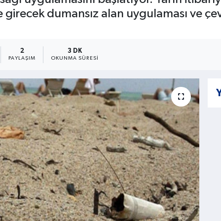
e girecek dumansız alan uygulaması ve çevr
2
3 DK
PAYLAŞIM
OKUNMA SÜRESI
Y