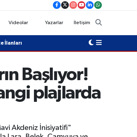
Videolar
Yazarlar
İletişim
 İlanları
ın Başlıyor!
angi plajlarda
vi Akdeniz İnisiyatifi"
yla Lara, Belek, Çamyuva ve