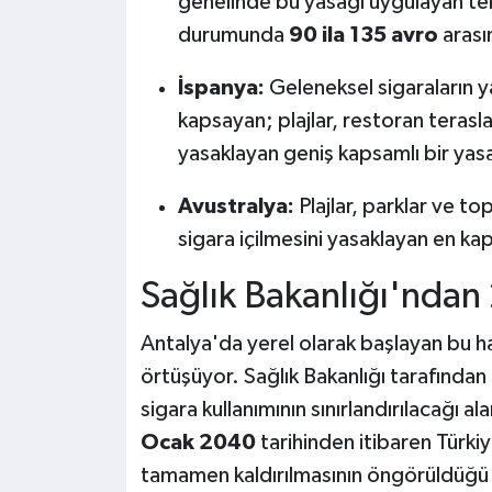
genelinde bu yasağı uygulayan tek 
durumunda
90 ila 135 avro
arası
İspanya:
Geleneksel sigaraların ya
kapsayan; plajlar, restoran terasl
yasaklayan geniş kapsamlı bir yas
Avustralya:
Plajlar, parklar ve t
sigara içilmesini yasaklayan en ka
Sağlık Bakanlığı'ndan
Antalya'da yerel olarak başlayan bu ham
örtüşüyor. Sağlık Bakanlığı tarafından 
sigara kullanımının sınırlandırılacağı al
Ocak 2040
tarihinden itibaren Türkiy
tamamen kaldırılmasının öngörüldüğü b