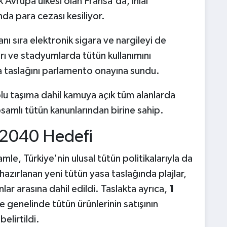
Avrupa ülkesi olan Fransa'da, ihlal
nda para cezası kesiliyor.
nı sıra elektronik sigara ve nargileyi de
arı ve stadyumlarda tütün kullanımını
a taslağını parlamento onayına sundu.
oplu taşıma dahil kamuya açık tüm alanlarda
psamlı tütün kanunlarından birine sahip.
 2040 Hedefi
le, Türkiye'nin ulusal tütün politikalarıyla da
hazırlanan yeni tütün yasa taslağında plajlar,
anlar arasına dahil edildi. Taslakta ayrıca,
1
e genelinde tütün ürünlerinin satışının
elirtildi.