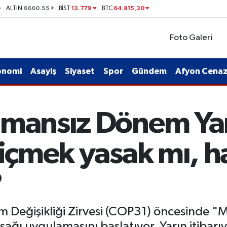
6660.55
13.779
64.815,30
ALTIN
BİST
BTC
Foto Galeri
onomi
Asayiş
Siyaset
Spor
Gündem
Afyon Cenaze
umansız Dönem Yar
 içmek yasak mı, h
?
m Değişikliği Zirvesi (COP31) öncesinde "Ma
ağı uygulamasını başlatıyor. Yarın itibarı