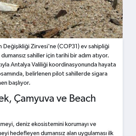
 Değişikliği Zirvesi'ne (COP31) ev sahipliği
mansız sahiller için tarihi bir adım atıyor.
cıyla Antalya Valiliği koordinasyonunda hayata
psamında, belirlenen pilot sahillerde sigara
men başlıyor.
lek, Çamyuva ve Beach
geçmeyi, deniz ekosistemini korumayı ve
emeyi hedefleyen dumansız alan uygulaması ilk