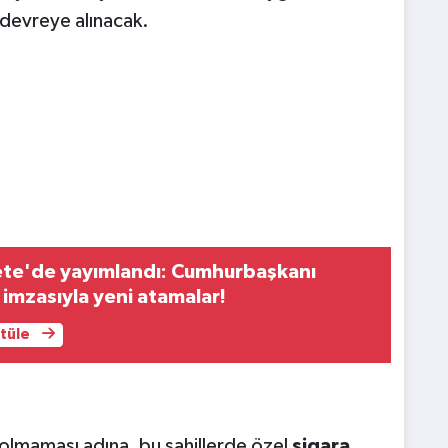
devreye alınacak.
te'de yayımlandı: Cumhurbaşkanı
imzasıyla yeni atamalar!
ntüle
olmaması adına, bu sahillerde özel
sigara