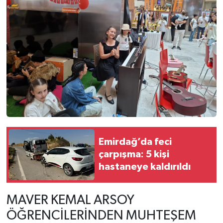
Emirdağ’da feci
çarpışma: 5 kişi
hastaneye kaldırıldı
MAVER KEMAL ARSOY
ÖĞRENCİLERİNDEN MUHTEŞEM