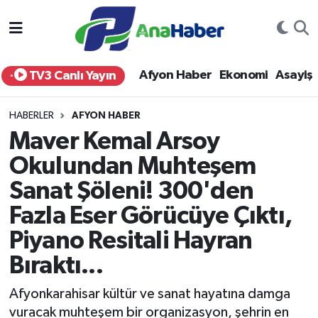
Yurt Haber
Afyonkarahisar Nöbetçi Eczaneler
Afyon Haber
Ekonomi
Asayiş
TV3 Canlı Yayın
Afyon Haber
Afyonkarahisar Hava Durumu
HABERLER
AFYON HABER
Ekonomi
Afyonkarahisar Namaz Vakitleri
Maver Kemal Arsoy
Okulundan Muhteşem
Siyaset
Afyonkarahisar Trafik Yoğunluk Haritası
Sanat Şöleni! 300'den
Spor
Süper Lig Puan Durumu ve Fikstür
Fazla Eser Görücüye Çıktı,
Eğitim
Tüm Manşetler
Piyano Resitali Hayran
Bıraktı...
Sağlık
Son Dakika Haberleri
Afyonkarahisar kültür ve sanat hayatına damga
Teknoloji
Haber Arşivi
vuracak muhteşem bir organizasyon, şehrin en