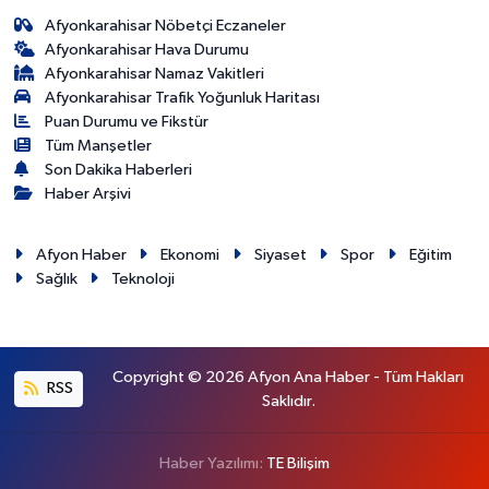
Afyonkarahisar Nöbetçi Eczaneler
Afyonkarahisar Hava Durumu
Afyonkarahisar Namaz Vakitleri
Afyonkarahisar Trafik Yoğunluk Haritası
Puan Durumu ve Fikstür
Tüm Manşetler
Son Dakika Haberleri
Haber Arşivi
Afyon Haber
Ekonomi
Siyaset
Spor
Eğitim
Sağlık
Teknoloji
Copyright © 2026 Afyon Ana Haber - Tüm Hakları
RSS
Saklıdır.
Haber Yazılımı:
TE Bilişim